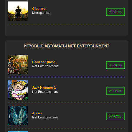
Gladiator
ИГРАТЬ
Microgaming
ИГРОВЫЕ АВТОМАТЫ NET ENTERTAINMENT
Gonzos Quest
ИГРАТЬ
Net Entertainment
Jack Hammer 2
ИГРАТЬ
Net Entertainment
Aliens
ИГРАТЬ
Net Entertainment