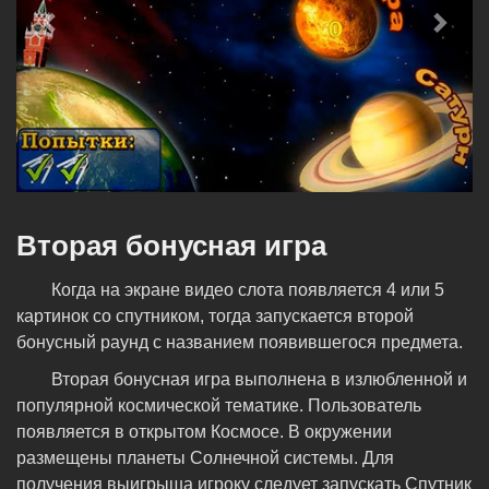
Вторая бонусная игра
Когда на экране видео слота появляется 4 или 5
картинок со спутником, тогда запускается второй
бонусный раунд с названием появившегося предмета.
Вторая бонусная игра выполнена в излюбленной и
популярной космической тематике. Пользователь
появляется в открытом Космосе. В окружении
размещены планеты Солнечной системы. Для
получения выигрыша игроку следует запускать Спутник