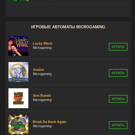
ИГРОВЫЕ АВТОМАТЫ MICROGAMING
Lucky Witch
ИГРАТЬ
Microgaming
Avalon
ИГРАТЬ
Microgaming
Arm Bandit
ИГРАТЬ
Microgaming
Break Da Bank Again
ИГРАТЬ
Microgaming