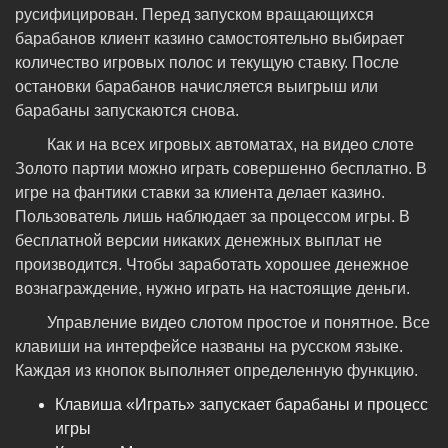
русифицирован. Перед запуском вращающихся
барабанов клиент казино самостоятельно выбирает
количество игровых полос и текущую ставку. После
остановки барабанов начисляется выигрыш или
барабаны запускаются снова.
Как и на всех игровых автоматах, на видео слоте
Золото партии можно играть совершенно бесплатно. В
игре на фантики ставки за клиента делает казино.
Пользователь лишь наблюдает за процессом игры. В
бесплатной версии никаких денежных выплат не
производится. Чтобы заработать хорошее денежное
вознаграждение, нужно играть на настоящие деньги.
Управление видео слотом простое и понятное. Все
клавиши на интерфейсе названы на русском языке.
Каждая из кнопок выполняет определенную функцию.
Клавиша «Играть» запускает барабаны и процесс
игры