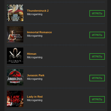
Thunderstruck 2
ИГРАТЬ
Microgaming
Immortal Romance
ИГРАТЬ
Microgaming
Hitman
ИГРАТЬ
Microgaming
Jurassic Park
ИГРАТЬ
Microgaming
Lady in Red
ИГРАТЬ
Microgaming