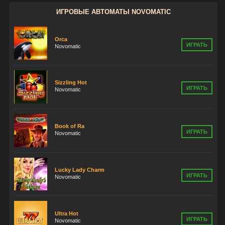
ИГРОВЫЕ АВТОМАТЫ NOVOMATIC
Orca
ИГРАТЬ
Novomatic
Sizzling Hot
ИГРАТЬ
Novomatic
Book of Ra
ИГРАТЬ
Novomatic
Lucky Lady Charm
ИГРАТЬ
Novomatic
Ultra Hot
ИГРАТЬ
Novomatic