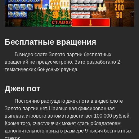
Бесплатные вращения
В видео слоте Золото партии бесплатных
вращений не предусмотрено. Зато разработано 2
тематических бонусных раунда.
Джек пот
Постоянно растущего джек пота в видео слоте
Золото партии нет. Наивысшая фиксированная
выплата игрового автомата достигает 100 000 рублей.
Кроме того, счастливчик может стать обладателем
дополнительного приза в размере 9 тысяч бесплатных
ставок.