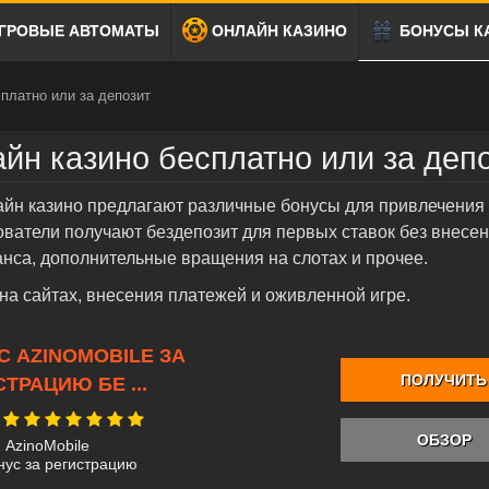
ГРОВЫЕ АВТОМАТЫ
ОНЛАЙН КАЗИНО
БОНУСЫ К
платно или за депозит
йн казино бесплатно или за деп
айн казино предлагают различные бонусы для привлечения
ватели получают бездепозит для первых ставок без внесе
анса, дополнительные вращения на слотах и прочее.
на сайтах, внесения платежей и оживленной игре.
С AZINOMOBILE ЗА
ПОЛУЧИТЬ
ТРАЦИЮ БЕ ...
ОБЗОР
:
AzinoMobile
нус за регистрацию