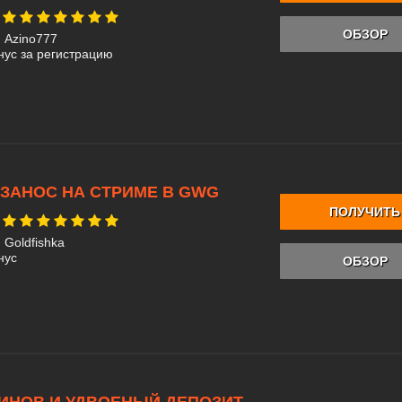
ОБЗОР
:
Azino777
нус за регистрацию
 ЗАНОС НА СТРИМЕ В GWG
ПОЛУЧИТЬ
:
Goldfishka
нус
ОБЗОР
ПИНОВ И УДВОЕНЫЙ ДЕПОЗИТ