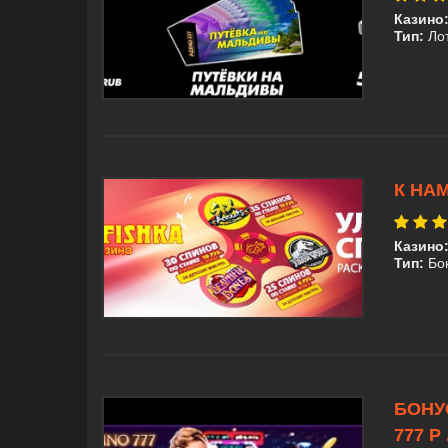
Казино
Тип:
Ло
К НА
Казино
Тип:
Бо
БОНУ
777 Р .