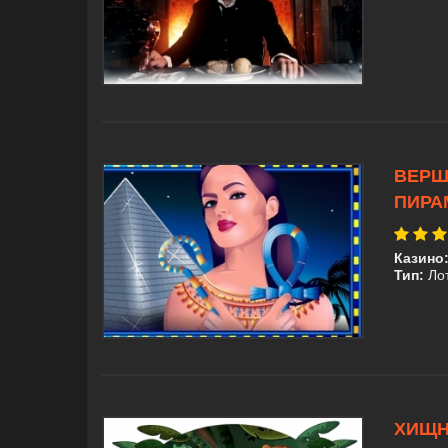
ВЕРШ
ПИРАМ
Казино
Тип:
Ло
ХИЩН