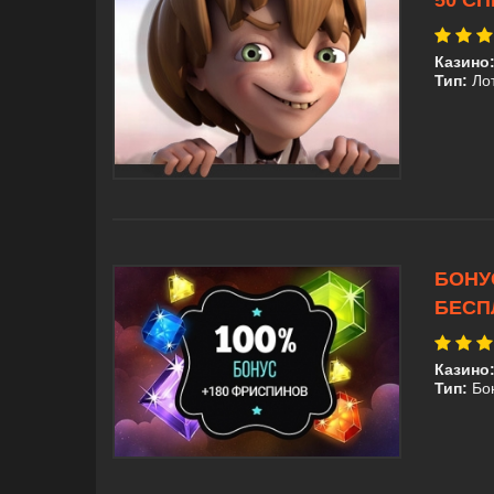
Казино
Тип:
Ло
БОНУ
БЕСПЛ
Казино
Тип:
Бо