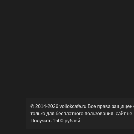
© 2014-2026
voilokcafe.ru
Все права защищен
только для бесплатного пользования, сайт не 
Получить 1500 рублей