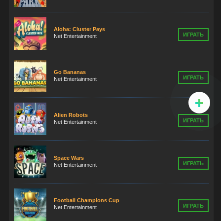
Aloha: Cluster Pays
ИГРАТЬ
Net Entertainment
Go Bananas
ИГРАТЬ
Net Entertainment
Alien Robots
ИГРАТЬ
Net Entertainment
Space Wars
ИГРАТЬ
Net Entertainment
Football Champions Cup
ИГРАТЬ
Net Entertainment