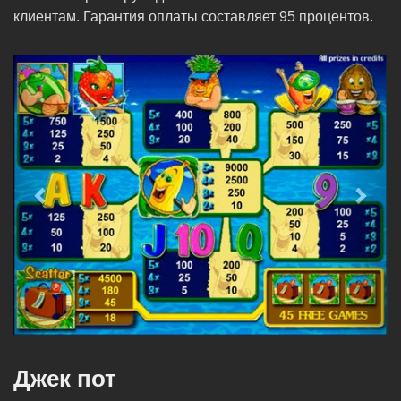
клиентам. Гарантия оплаты составляет 95 процентов.
Джек пот