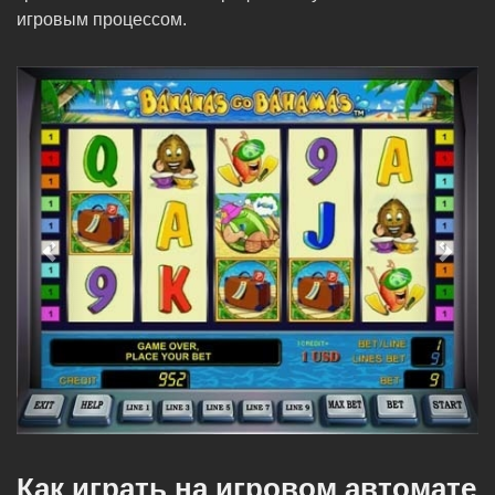
игровым процессом.
Как играть на игровом автомате