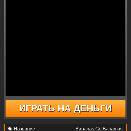
ИГРАТЬ НА ДЕНЬГИ
Название
Bananas Go Bahamas