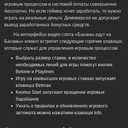
игровым процессом и системой оплаты совершенно
бесплатно. Но если геймер хочет заработать, то нужно
играть на реальные деньги. Демоверсия не допускает
вывод заработанных бонусных средств.
На интерфейсе видео слота «Бананы едут на
Багамы» клиент встретит следующие горячие клавиши,
которые служат для управления игровым процессом.
Выбрать размер ставки, и количество
необходимых линий для игры помогут кнопки
Betone и Playlines
Игру на наивысших игровых ставках запускает
клавиша Betmax
Кнопка Start запускает вращение игровых
барабанов
Узнать о правилах и обновлениях игрового
автомата можно нажатием клавиши Info