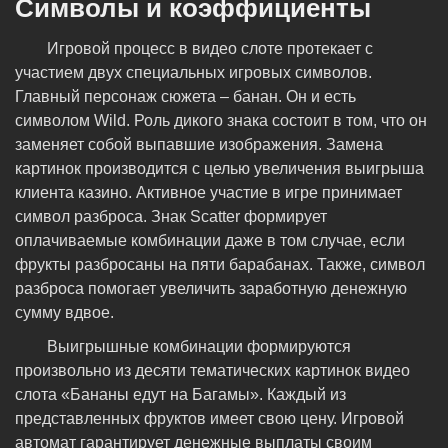
Символы и коэффициенты
Игровой процесс в видео слоте протекает с
участием двух специальных игровых символов.
Главный персонаж сюжета – банан. Он и есть
символом Wild. Роль дикого знака состоит в том, что он
заменяет собой выпавшие изображения. Замена
картинок производится с целью увеличения выигрыша
клиента казино. Активное участие в игре принимает
символ разброса. Знак Scatter формирует
оплачиваемые комбинации даже в том случае, если
фрукты разбросаны на пяти барабанах. Также, символ
разброса помогает увеличить заработную денежную
сумму вдвое.
Выигрышные комбинации формируются
произвольно из десяти тематических картинок видео
слота «Бананы едут на Багамы». Каждый из
представленных фруктов имеет свою цену. Игровой
автомат гарантирует денежные выплаты своим