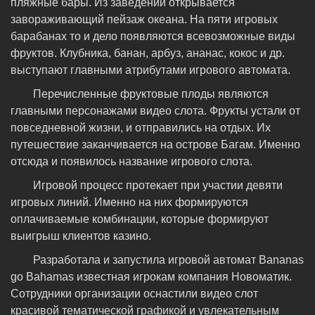
пляжные бары. Из заведений открывается
завораживающий пейзаж океана. На пяти игровых
барабанах то и дело появляются всевозможные виды
фруктов. Клубника, банан, арбуз, ананас, кокос и др.
выступают главными атрибутами игрового автомата.
Перечисленные фруктовые плоды являются
главными персонажами видео слота. Фрукты устали от
повседневной жизни, и отправились на отдых. Их
путешествие заканчивается на острове Багам. Именно
отсюда и появилось название игрового слота.
Игровой процесс протекает при участии девяти
игровых линий. Именно на них формируются
оплачиваемые комбинации, которые формируют
выигрыш клиентов казино.
Разработала и запустила игровой автомат Bananas
go Bahamas известная игрокам компания Новоматик.
Сотрудники организации оснастили видео слот
красивой тематической графикой и увлекательным