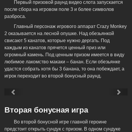
Первый призовой раунд видео слота запускается
после сбора на игровом поле 3 и более символов
разброса.
Главный персонаж игрового аппарат Crazy Monkey
2 оказывается на лесной опушке. Над обезьянкой
свисают 5 канатов, которые нужно дергать. Под
каждым из канатов прячется ценный приз или
огромный камень. Под ценным призом имеется в виду
любимое лакомство макаки – банан. Если обезьянке
удастся собрать хотя бы 3 банана, то она побеждает, а
игрок переходит во второй бонусный раунд.
Вторая бонусная игра
Во второй бонусной игре главной героине
предстоит открыть сундук с призом. В одном сундуке