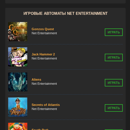
ИГРОВЫЕ АВТОМАТЫ NET ENTERTAINMENT
Gonzos Quest
ИГРАТЬ
Net Entertainment
Jack Hammer 2
ИГРАТЬ
Net Entertainment
Aliens
ИГРАТЬ
Net Entertainment
Secrets of Atlantis
ИГРАТЬ
Net Entertainment
South Park