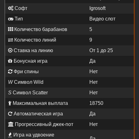
Софт
Igrosoft
Тип
Видео слот
Количество барабанов
5
Количество линий
9
Ставка на линию
От 1 до 25
Бонусная игра
Да
Фри спины
Нет
W
Символ Wild
Нет
S
Символ Scatter
Нет
Максимальная выплата
18750
Автоматическая игра
Да
Прогрессивный джек-пот
Нет
Игра на удвоение
Да