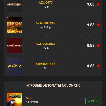
AZINO777
9.88
777 р.
AZINO888 WIN
9.88
до 3000р.
AZINOMOBILE
9.88
777 р.
ADMIRAL XXX
9.88
1000 р.
ИГРОВЫЕ АВТОМАТЫ NOVOMATIC
Orca
ИГРАТЬ
Novomatic