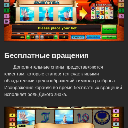
Бесплатные вращения
Дополнительные спины предоставляются
клиентам, которые становятся счастливыми
обладателями трех изображений символа разброса.
Изображение корабля во время бесплатных вращений
исполняет роль Дикого знака.