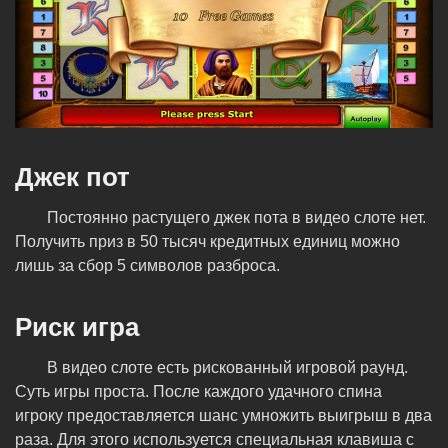
Джек пот
Постоянно растущего джек пота в видео слоте нет.
Получить приз в 50 тысяч кредитных единиц можно
лишь за сбор 5 символов разброса.
Риск игра
В видео слоте есть рискованный игровой раунд.
Суть игры проста. После каждого удачного спина
игроку предоставляется шанс умножить выигрыш в два
раза. Для этого используется специальная клавиша с