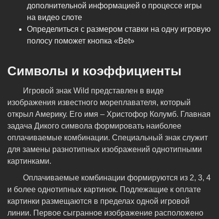
дополнительной информацией о процессе игры
на видео слоте
Определиться с размером ставки на одну игровую
полосу поможет кнопка «Bet»
Символы и коэффициенты
Игровой знак Wild представлен в виде
изображения известного мореплавателя, который
открыл Америку. Его имя – Христофор Колумб. Главная
задача Дикого символа формировать наиболее
оплачиваемые комбинации. Специальный знак служит
для замены разнотипных изображений однотипными
картинками.
Оплачиваемые комбинации формируются из 2, 3, 4
и более однотипных картинок. Подлежащие к оплате
картинки размещаются в пределах одной игровой
линии. Первое сыгранное изображение расположено