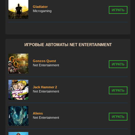
Gladiator
ИГРАТЬ
Microgaming
ИГРОВЫЕ АВТОМАТЫ NET ENTERTAINMENT
Gonzos Quest
ИГРАТЬ
Net Entertainment
Jack Hammer 2
ИГРАТЬ
Net Entertainment
Aliens
ИГРАТЬ
Net Entertainment