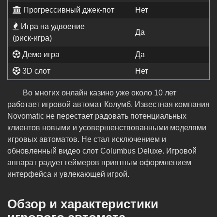
Прогрессивный джек-пот
Нет
Игра на удвоение
Да
(риск-игра)
Демо игра
Да
3D слот
Нет
Во многих онлайн казино уже около 10 лет
работает игровой автомат Колумб. Известная компания
Novomatic не перестает радовать потенциальных
клиентов новыми и усовершенствованными моделями
игровых автоматов. Не стал исключением и
обновленный видео слот Columbus Deluxe. Игровой
аппарат радует геймеров приятным оформлением
интерфейса и увлекающей игрой.
Обзор и характеристики