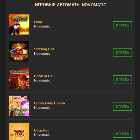
ИГРОВЫЕ АВТОМАТЫ NOVOMATIC
Orca
ИГРАТЬ
Novomatic
Sizzling Hot
ИГРАТЬ
Novomatic
Book of Ra
ИГРАТЬ
Novomatic
Lucky Lady Charm
ИГРАТЬ
Novomatic
Ultra Hot
ИГРАТЬ
Novomatic