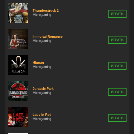
Thunderstruck 2
ИГРАТЬ
Microgaming
Immortal Romance
ИГРАТЬ
Microgaming
Hitman
ИГРАТЬ
Microgaming
Jurassic Park
ИГРАТЬ
Microgaming
Lady in Red
ИГРАТЬ
Microgaming