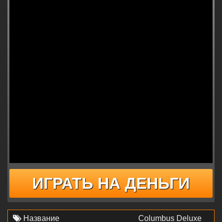
ИГРАТЬ НА ДЕНЬГИ
Название
Columbus Deluxe