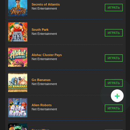
Secrets of Atlantis
ИГРАТЬ
Net Entertainment
South Park
ИГРАТЬ
Net Entertainment
Aloha: Cluster Pays
ИГРАТЬ
Net Entertainment
Go Bananas
ИГРАТЬ
Net Entertainment
Alien Robots
ИГРАТЬ
Net Entertainment