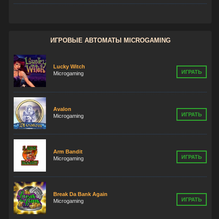
ИГРОВЫЕ АВТОМАТЫ MICROGAMING
Lucky Witch
ИГРАТЬ
Microgaming
Avalon
ИГРАТЬ
Microgaming
Arm Bandit
ИГРАТЬ
Microgaming
Break Da Bank Again
ИГРАТЬ
Microgaming