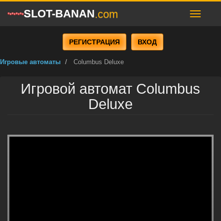
SLOT-BANAN
.com
РЕГИСТРАЦИЯ
ВХОД
Игровые автоматы
Columbus Deluxe
Игровой автомат Columbus
Deluxe