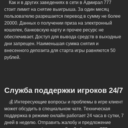
Как и в других заведениях в сети в Адмирал 777
стоит лимит на снятие выигрыша. За один месяц
пользователю разрешается перевод в сумму не более
20000. Данных о получении приза на электронный
кошелек, банковскую карту и прочее ресурс не
обеспечивает. Доступ для вывода средств в выходные
дни запрещен. Наименьшая сумма снятия и
внесенного депозита для старта игры равняются 50
рублей.
Служба поддержки игроков 24/7
💰 Интересующие вопросы и проблемы в игре клиент
может обсудить в специальном чате. Техническая
поддержка в режиме онлайн работает 24 часа в сутки, 7
дней в неделю. Отправить жалобу и предложение