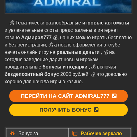
💰 Тематически разнообразные
игровые автоматы
и увлекательные слоты представлены в интернет
казино
Адмирал777
💰, на них можно играть бесплатно
и без регистрации, 💰 а после оформления в клубе
начать онлайн игру на
реальные деньги
, 💰 на
сегодня заведение дарит новым игрокам
поощрительные
бонусы и подарки
, 💰 включая
бездепозитный бонус
2000 рублей, 💰 что довольно
хорошо для начала игры в казино.
ПЕРЕЙТИ НА САЙТ ADMIRAL777
ПОЛУЧИТЬ БОНУС
Бонус за
Рабочее зеркало