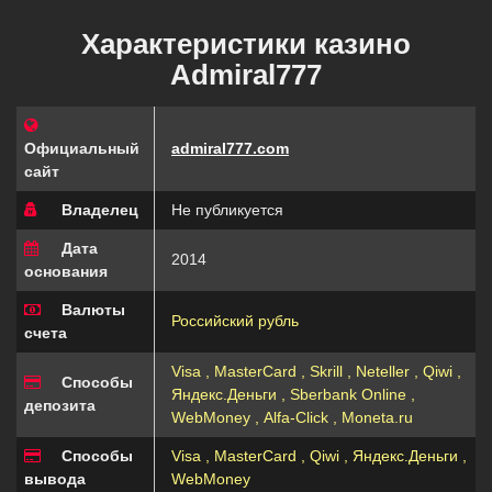
Характеристики казино
Admiral777
Официальный
admiral777.com
сайт
Владелец
Не публикуется
Дата
2014
основания
Валюты
Российский рубль
счета
Visa ,
MasterCard ,
Skrill ,
Neteller ,
Qiwi ,
Способы
Яндекс.Деньги ,
Sberbank Online ,
депозита
WebMoney ,
Alfa-Click ,
Moneta.ru
Способы
Visa ,
MasterCard ,
Qiwi ,
Яндекс.Деньги ,
вывода
WebMoney