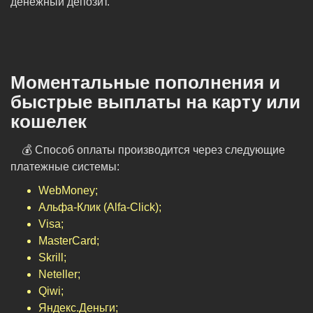
денежный депозит.
Моментальные пополнения и
быстрые выплаты на карту или
кошелек
💰 Способ оплаты производится через следующие
платежные системы:
WebMoney;
Альфа-Клик (Alfa-Click);
Visa;
MasterCard;
Skrill;
Neteller;
Qiwi;
Яндекс.Деньги;