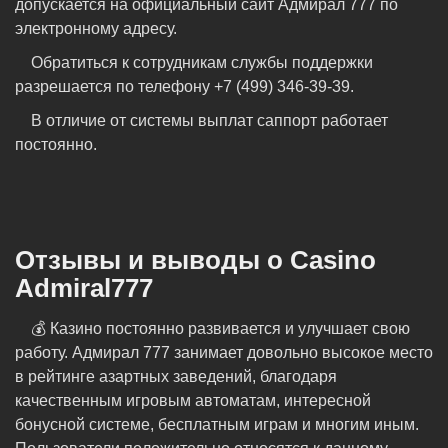
допускается на официальный сайт Адмирал 777 по
электронному адресу.
Обратиться к сотрудникам службы поддержки
разрешается по телефону +7 (499) 346-39-39.
В отличие от системы выплат саппорт работает
постоянно.
Отзывы и выводы о Casino
Admiral777
💰 Казино постоянно развивается и улучшает свою
работу. Адмирал 777 занимает довольно высокое место
в рейтинге азартных заведений, благодаря
качественным игровым автоматам, интересной
бонусной системе, бесплатным играм и многим иным.