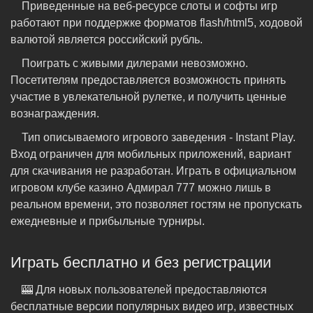
Приведенные на веб-ресурсе слоты и софты игр
работают при поддержке форматов flash/html5, ходовой
валютой является российский рубль.
Поиграть с живыми дилерами невозможно.
Посетителям предоставляется возможность принять
участие в увлекательной рулетке, и получить ценные
вознаграждения.
Тип описываемого игрового заведения - Instant Play.
Вход ограничен для мобильных приложений, вариант
для скачивания не разработан. Играть в официальном
игровом клубе казино Адмирал 777 можно лишь в
реальном времени, это позволяет гостям не пропускать
ежедневные и прибыльные турниры.
Играть бесплатно и без регистрации
🎰 Для новых пользователей предоставляются
бесплатные версии популярных видео игр, известных