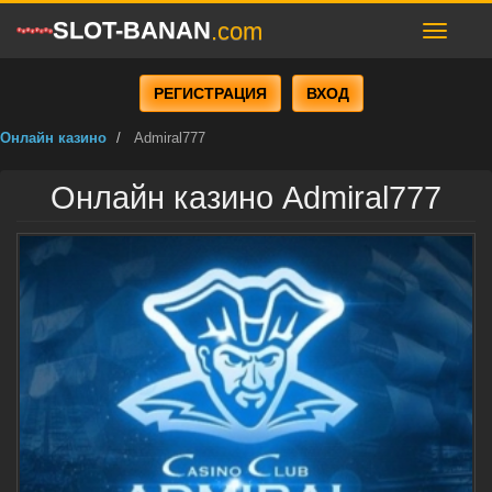
SLOT-BANAN
.com
РЕГИСТРАЦИЯ
ВХОД
Онлайн казино
Admiral777
Онлайн казино Admiral777