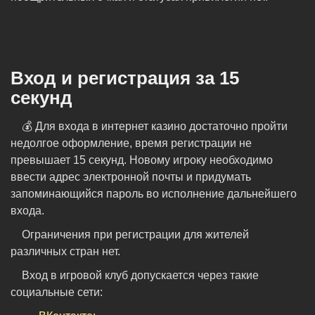
Вход и регистрация за 15
секунд
💰 Для входа в интернет казино достаточно пройти
недолгое оформление, время регистрации не
превышает 15 секунд. Новому игроку необходимо
ввести адрес электронной почты и придумать
запоминающийся пароль во исполнение дальнейшего
входа.
Ограничения при регистрации для жителей
различных стран нет.
Вход в игровой клуб допускается через такие
социальные сети: