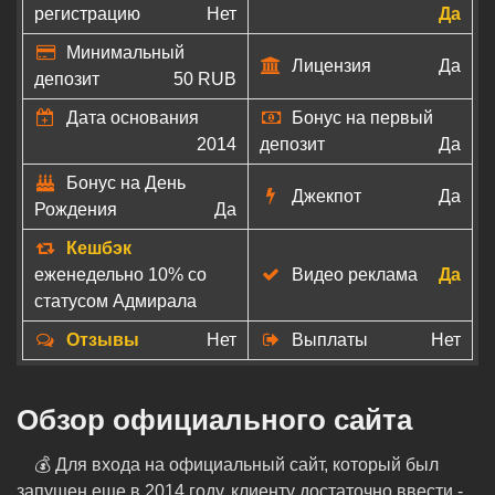
регистрацию
Нет
Да
Минимальный
Лицензия
Да
депозит
50 RUB
Дата основания
Бонус на первый
2014
депозит
Да
Бонус на День
Джекпот
Да
Рождения
Да
Кешбэк
еженедельно 10% со
Видео реклама
Да
статусом Адмирала
Отзывы
Нет
Выплаты
Нет
Обзор официального сайта
💰 Для входа на официальный сайт, который был
запущен еще в 2014 году, клиенту достаточно ввести -