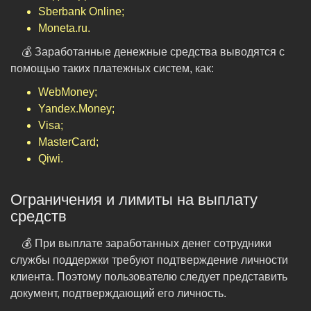
Sberbank Online;
Moneta.ru.
💰 Заработанные денежные средства выводятся с
помощью таких платежных систем, как:
WebMoney;
Yandex.Money;
Visa;
MasterCard;
Qiwi.
Ограничения и лимиты на выплату
средств
💰 При выплате заработанных денег сотрудники
службы поддержки требуют подтверждение личности
клиента. Поэтому пользователю следует представить
документ, подтверждающий его личность.