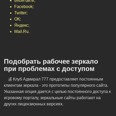
ВКонтакте;
Facebook;
Twitter;
ОК;
Яндекс;
Mail.Ru.
Подобрать рабочее зеркало
при проблемах с доступом
💰 Клуб Адмирал 777 предоставляет постоянным
клиентам зеркала - это прототипы популярного сайта.
Указанная опция дается с целью постоянного доступа к
игровому порталу, зеркальные сайты работают на
других лицензионных версиях.