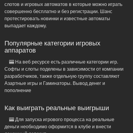
слотов и игровых автоматов в которые можно играть
совершенно бесплатно и без регистрации. Шанс
протестировать новинки и известные автоматы
выпадает каждому.
Популярные категории игровых
аппаратов
🎰 На веб ресурсе есть различные категории игр.
Софты и слоты поделены в зависимости от компании
разработчиков, также отдельную группу составляют
Азартные игры и Гаминаторы. Вывод денег и
пополнение
Как выиграть реальные выигрыши
🎰 Для запуска игрового процесса на реальные
деньги необходимо оформится в клубе и внести