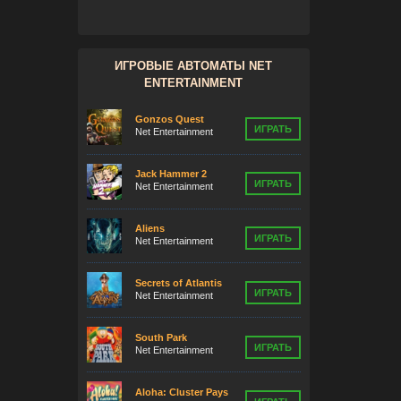
ИГРОВЫЕ АВТОМАТЫ NET
ENTERTAINMENT
Gonzos Quest
ИГРАТЬ
Net Entertainment
Jack Hammer 2
ИГРАТЬ
Net Entertainment
Aliens
ИГРАТЬ
Net Entertainment
Secrets of Atlantis
ИГРАТЬ
Net Entertainment
South Park
ИГРАТЬ
Net Entertainment
Aloha: Cluster Pays