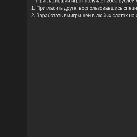
Пригласивший игрок получает 2000 рублей 
1. Пригласить друга, воспользовавшись спец
2. Заработать выигрышей в любых слотах на с