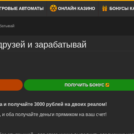
ГРОВЫЕ АВТОМАТЫ
ОНЛАЙН КАЗИНО
БОНУСЫ К
абатывай
друзей и зарабатывай
ПОЛУЧИТЬ БОНУС
а и получайте 3000 рублей на двоих реалом!
 и оба получайте деньги прямиком на ваш счет!