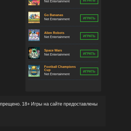
ИГРАТЬ
Net Entertainment
Go Bananas
ИГРАТЬ
Net Entertainment
Alien Robots
ИГРАТЬ
Net Entertainment
Space Wars
ИГРАТЬ
Net Entertainment
Football Champions
Cup
ИГРАТЬ
Net Entertainment
апрещено. 18+ Игры на сайте предоставлены