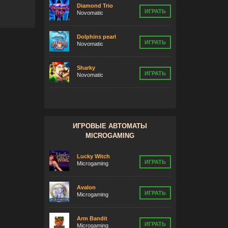
Diamond Trio
ИГРАТЬ
Novomatic
Dolphins pearl
ИГРАТЬ
Novomatic
Sharky
ИГРАТЬ
Novomatic
ИГРОВЫЕ АВТОМАТЫ
MICROGAMING
Lucky Witch
ИГРАТЬ
Microgaming
Avalon
ИГРАТЬ
Microgaming
Arm Bandit
ИГРАТЬ
Microgaming