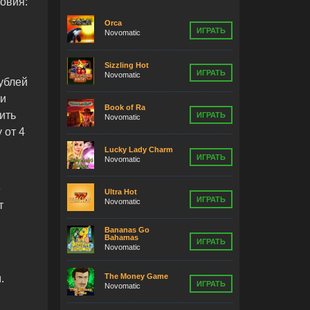
овия:
Orca
ИГРАТЬ
Novomatic
Sizzling Hot
ИГРАТЬ
Novomatic
ублей
ли
Book of Ra
ить
ИГРАТЬ
Novomatic
 от 4
Lucky Lady Charm
ИГРАТЬ
Novomatic
е
Ultra Hot
ИГРАТЬ
Novomatic
т
Bananas Go
Bahamas
ИГРАТЬ
.
Novomatic
The Money Game
.
ИГРАТЬ
Novomatic