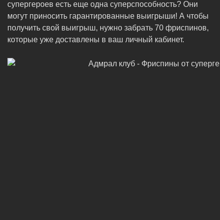
супергероев есть еще одна суперспособность? Они
могут приносить гарантированные выигрыши! А чтобы
получить свой выигрыш, нужно забрать 70 фриспинов,
которые уже доставлены в ваш личный кабинет.