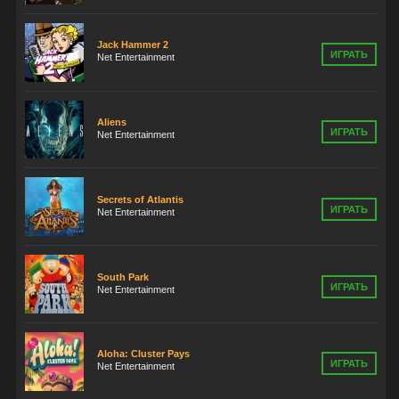
Jack Hammer 2
ИГРАТЬ
Net Entertainment
Aliens
ИГРАТЬ
Net Entertainment
Secrets of Atlantis
ИГРАТЬ
Net Entertainment
South Park
ИГРАТЬ
Net Entertainment
Aloha: Cluster Pays
ИГРАТЬ
Net Entertainment