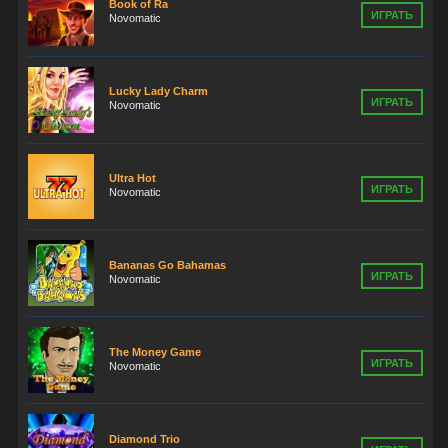
Book of Ra
ИГРАТЬ
Novomatic
Lucky Lady Charm
ИГРАТЬ
Novomatic
Ultra Hot
ИГРАТЬ
Novomatic
Bananas Go Bahamas
ИГРАТЬ
Novomatic
The Money Game
ИГРАТЬ
Novomatic
Diamond Trio