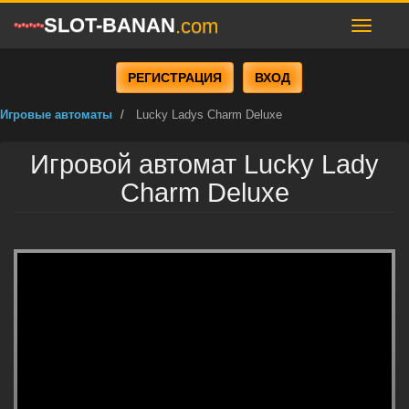
SLOT-BANAN
.com
РЕГИСТРАЦИЯ
ВХОД
Игровые автоматы
Lucky Ladys Charm Deluxe
Игровой автомат Lucky Lady
Charm Deluxe