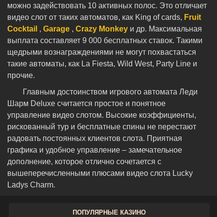
можно задействовать 10 активных полос. Это отличает
видео слот от таких автоматов, как King of cards,
Fruit
Cocktail
,
Garage
,
Crazy Monkey
и др. Максимальная
выплата составляет 9 000 бесплатных ставок. Такими
щедрыми вознаграждениями не могут похвастаться
такие автоматы, как La Fiesta, Wild West, Party Line и
прочие.
Главным достоинством игрового автомата Леди
Шарм Deluxe считается простое и понятное
управление видео слотом. Высокие коэффициенты,
рискованный тур и бесплатные спины не перестают
радовать постоянных клиентов слота. Приятная
графика и удобное управление – замечательное
дополнение, которое отлично сочетается с
вышеперечисленными плюсами видео слота Lucky
Ladys Charm.
ПОПУЛЯРНЫЕ КАЗИНО