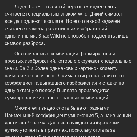
Леди Шарм – главный персонаж видео слота
считается специальным знаком Wild. Дикий символ
всегда подлежит к оплате. Но его главной задачей
считается замена разнотипных изображений
однотипными. Знак Wild не способен подменить лишь
символ разброса.
Оплачиваемые комбинации формируются из
простых изображений, которые окружают специальные
знаки. За 2 и более одинаковых картинок клиенту
начисляется выигрыш. Сумма выигрыша зависит от
коэффициента выпавшего изображения и ставки на
одну активную полосу. Выплата производится
суммированием всех сыгранных комбинаций.
Множители видео слота бывают разными.
Наименьший коэффициент умножения 5, а наивысший
достигает 9 тысяч. Данные о каждом изображении
нужно уточнять в правилах, поскольку оплата за