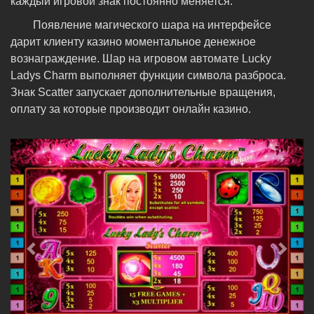
каждый игровой знак постоянно меняется.
Появление магического шара на интерфейсе
дарит клиенту казино моментальное денежное
вознаграждение. Шар на игровом автомате Lucky
Ladys Charm выполняет функции символа разброса.
Знак Scatter запускает дополнительные вращения,
оплату за которые производит онлайн казино.