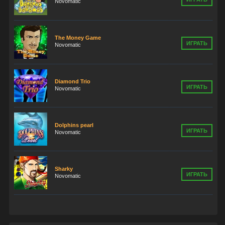
Novomatic
The Money Game
ИГРАТЬ
Novomatic
Diamond Trio
ИГРАТЬ
Novomatic
Dolphins pearl
ИГРАТЬ
Novomatic
Sharky
ИГРАТЬ
Novomatic