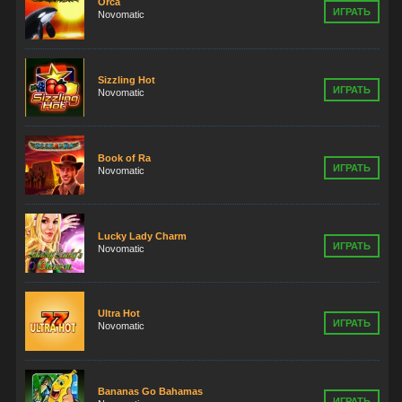
Orca
ИГРАТЬ
Novomatic
Sizzling Hot
ИГРАТЬ
Novomatic
Book of Ra
ИГРАТЬ
Novomatic
Lucky Lady Charm
ИГРАТЬ
Novomatic
Ultra Hot
ИГРАТЬ
Novomatic
Bananas Go Bahamas
ИГРАТЬ