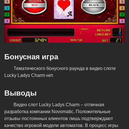
Бонусная игра
Тематического бонусного раунда в видео слоте
Lucky Ladys Charm нет.
Выводы
Видео слот Lucky Ladys Charm – отличная
разработка компании Novomatic. Положительные
отзывы постоянных клиентов лишь подтверждают
качество игровой модели автоматов. В процесс игры