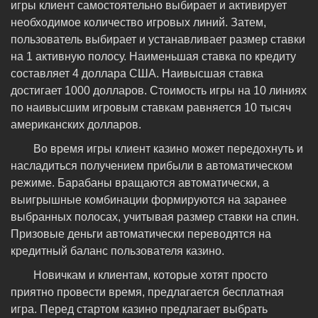
игры клиент самостоятельно выбирает и активирует
необходимое количество игровых линий. Затем,
пользователь выбирает и устанавливает размер ставки
на 1 активную полосу. Наименьшая ставка по кредиту
составляет 4 доллара США. Наивысшая ставка
достигает 1000 долларов. Стоимость игры на 10 линиях
по наивысшим игровым ставкам равняется 10 тысяч
американских долларов.
Во время игры клиент казино может передохнуть и
насладиться получением прибыли в автоматическом
режиме. Барабаны вращаются автоматически, а
выигрышные комбинации формируются на заранее
выбранных полосах, учитывая размер ставки на спин.
Призовые деньги автоматически переводятся на
кредитный баланс пользователя казино.
Новичкам и клиентам, которые хотят просто
приятно провести время, предлагается бесплатная
игра. Перед стартом казино предлагает выбрать