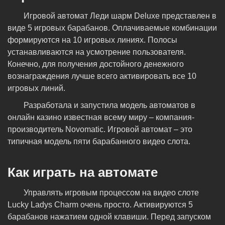
Игровой автомат Леди шарм Deluxe представлен в
виде 5 игровых барабанов. Оплачиваемые комбинации
формируются на 10 игровых линиях. Полосы
устанавливаются на усмотрение пользователя.
Конечно, для получения достойного денежного
вознаграждения лучше всего активировать все 10
игровых линий.
Разработала и запустила модель автоматов в
онлайн казино известная всему миру – компания-
производитель Novomatic. Игровой автомат – это
типичная модель пяти барабанного видео слота.
Как играть на автомате
Управлять игровым процессом на видео слоте
Lucky Ladys Charm очень просто. Активируются 5
барабанов нажатием одной клавиши. Перед запуском