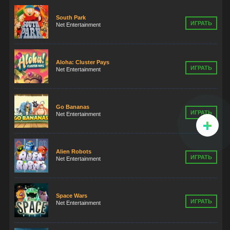
South Park
ИГРАТЬ
Net Entertainment
Aloha: Cluster Pays
ИГРАТЬ
Net Entertainment
Go Bananas
ИГРАТЬ
Net Entertainment
Alien Robots
ИГРАТЬ
Net Entertainment
Space Wars
ИГРАТЬ
Net Entertainment