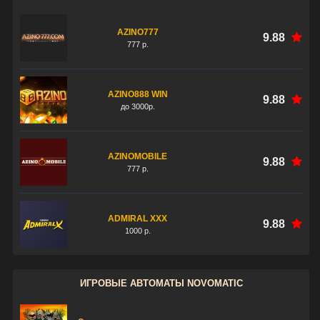
AZINO777
9.88
777 р.
AZINO888 WIN
9.88
до 3000р.
AZINOMOBILE
9.88
777 р.
ADMIRAL XXX
9.88
1000 р.
ИГРОВЫЕ АВТОМАТЫ NOVOMATIC