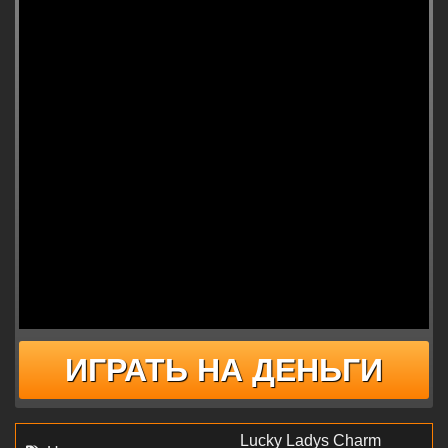
ИГРАТЬ НА ДЕНЬГИ
Lucky Ladys Charm