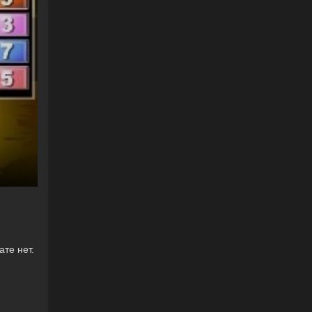
те нет.