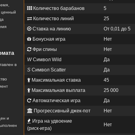
ремя,
Количество барабанов
5
т ценный
Количество линий
25
да
ремя
Ставка на линию
От 0,01 до 5
Бонусная игра
Нет
Фри спины
Нет
омата
W
Символ Wild
Да
тавлен в
S
Символ Scatter
Да
тво
Максимальная ставка
45
иент
Максимальная выплата
25 000
Автоматическая игра
Да
Прогрессивный джек-пот
Нет
щен и
Игра на удвоение
Нет
выполнен
(риск-игра)