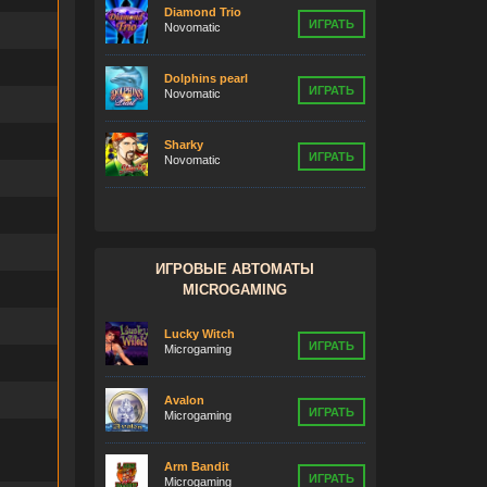
Diamond Trio
ИГРАТЬ
Novomatic
Dolphins pearl
ИГРАТЬ
Novomatic
Sharky
ИГРАТЬ
Novomatic
ИГРОВЫЕ АВТОМАТЫ
MICROGAMING
Lucky Witch
ИГРАТЬ
Microgaming
Avalon
ИГРАТЬ
Microgaming
Arm Bandit
ИГРАТЬ
Microgaming