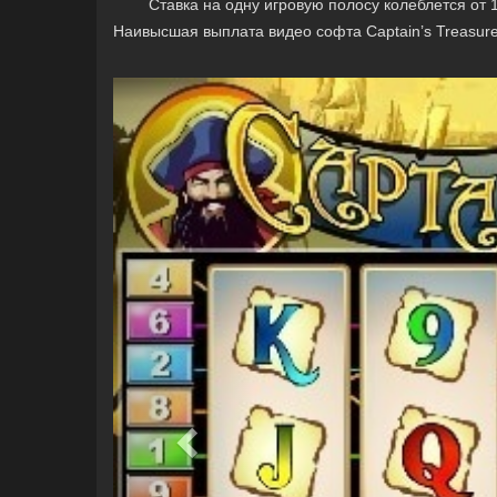
Ставка на одну игровую полосу колеблется от 
Наивысшая выплата видео софта Captain’s Treasur