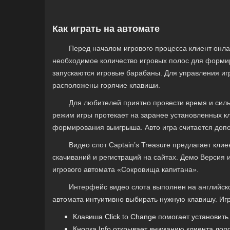
Как играть на автомате
Перед началом игрового процесса клиент онла
необходимое количество игровых полос для форми
запускаются игровые барабаны. Для управления и
расположены горячие клавиши.
Для любителей приятно провести время и силь
режим игры протекает на заранее установленных к
формирования выигрыша. Авто игра считается доп
Видео слот Captain’s Treasure предлагает кл
скачиваний и регистраций на сайтах. Демо Версия
игрового автомата «Сокровища капитана».
Интерфейс видео слота выполнен на английск
автомата интуитивно выбирать нужную клавишу. И
Клавиша Click to Change помогает установить
Кнопка Info открывает вниманию клиента до