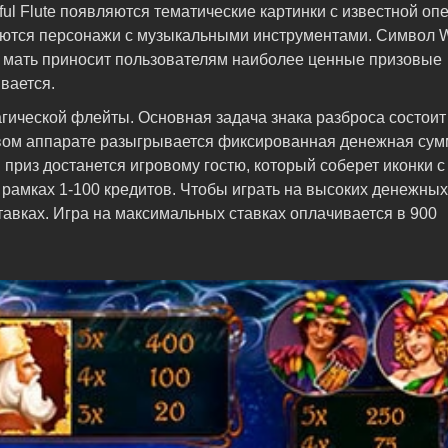
ul Flute появляются тематические картинки с известной оп
аются персонажи с музыкальными инструментами. Символ W
м мать приносит пользователям наиболее ценные призовые
вается.
агической флейты. Основная задача знака разброса состоит
ровом аппарате разыгрывается фиксированная денежная сум
приз достанется игровому гостю, который соберет иконки с
 рамках 1-100 кредитов. Чтобы играть на высоких денежных
тавках. Игра на максимальных ставках оплачивается в 900