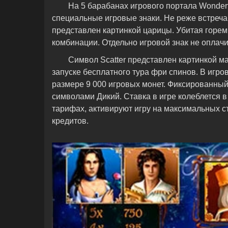
На 5 барабанах игрового портала Wonderf
специальные игровые знаки. Не реже встреч
представлен картинкой царицы. Убитая горе
комбинации. Отдельно игровой знак не оплачи
Символ Scatter представлен картинкой м
запуске бесплатного тура фри спинов. В иг
размере 9 000 игровых монет. Фиксированный 
символами Дикий. Ставка в игре колеблется в
тарифах, активируют игру на максимальных с
кредитов.