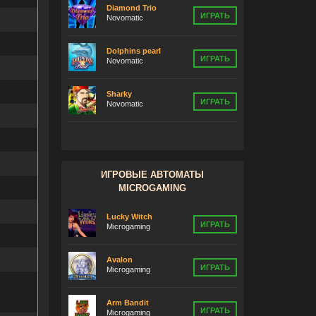
Diamond Trio
ИГРАТЬ
Novomatic
Dolphins pearl
ИГРАТЬ
Novomatic
Sharky
ИГРАТЬ
Novomatic
ИГРОВЫЕ АВТОМАТЫ
MICROGAMING
Lucky Witch
ИГРАТЬ
Microgaming
Avalon
ИГРАТЬ
Microgaming
Arm Bandit
ИГРАТЬ
Microgaming