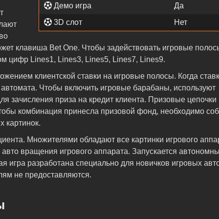
Демо игра
Да
т
3D слот
Нет
елают
во
ожет клавиша Bet One. Чтобы задействовать игровые полос
ифр Lines1, Lines3, Lines5, Lines7, Lines9.
ожением клиентской ставки на игровые полосы. Когда ставк
о автомата. Чтобы включить игровые барабаны, используют
 для зачисления приза на кредит клиента. Призовые цепочки
Чтобы комбинация принесла призовой фонд, необходимо соб
х картинок.
иента. Множителями обладают все картинки игрового аппа
т авто вращения игрового аппарата. Запускается автономн
ая игра разработана специально для новичков игровых авт
лям не предоставляются.
ы