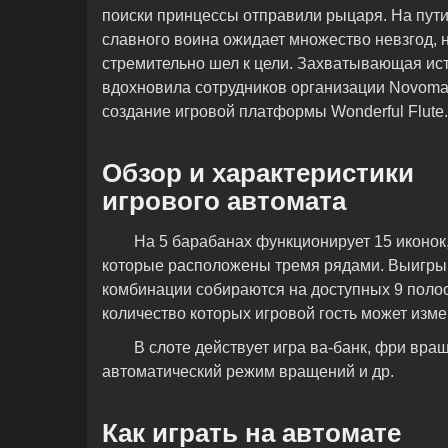
поиски принцессы отправили рыцаря. На пут
славного воина ожидает множество невзгод, 
стремительно шел к цели. Захватывающая ис
вдохновила сотрудников организации Novomat
создание игровой платформы Wonderful Flute.
Обзор и характеристики
игрового автомата
На 5 барабанах функционирует 15 иконок
которые расположены тремя рядами. Выигр
комбинации собираются на доступных 9 полос
количество которых игровой гость может изме
В слоте действует игра ва-банк, фри вра
автоматический режим вращений и др.
Как играть на автомате