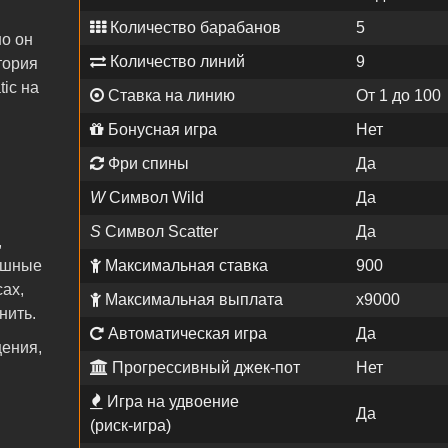
и
Количество барабанов
5
но он
Количество линий
9
тория
ic на
Ставка на линию
От 1 до 100
Бонусная игра
Нет
Фри спины
Да
W
Символ Wild
Да
S
Символ Scatter
Да
,
ышные
Максимальная ставка
900
ах,
Максимальная выплата
x9000
нить.
Автоматическая игра
Да
щения,
Прогрессивный джек-пот
Нет
Игра на удвоение
Да
(риск-игра)