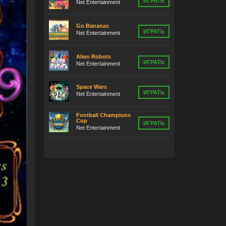
ИГРАТЬ
Net Entertainment
Go Bananas
ИГРАТЬ
Net Entertainment
Alien Robots
ИГРАТЬ
Net Entertainment
Space Wars
ИГРАТЬ
Net Entertainment
Football Champions
Cup
ИГРАТЬ
Net Entertainment