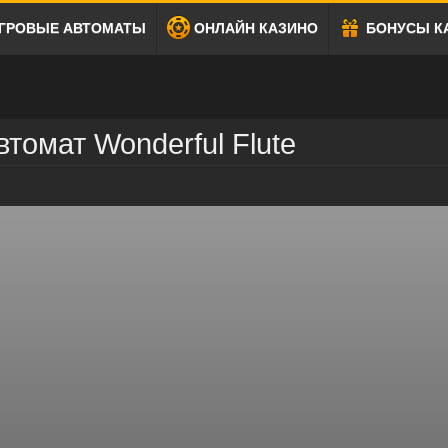
ГРОВЫЕ АВТОМАТЫ
ОНЛАЙН КАЗИНО
БОНУСЫ К
втомат Wonderful Flute