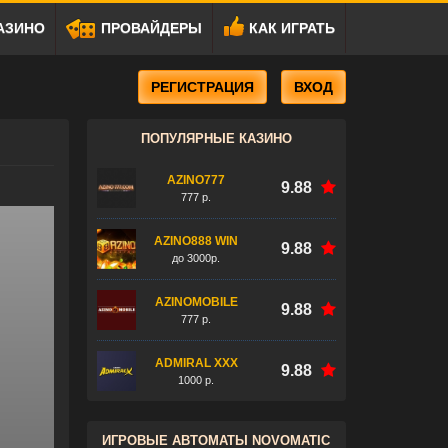
АЗИНО
ПРОВАЙДЕРЫ
КАК ИГРАТЬ
РЕГИСТРАЦИЯ
ВХОД
ПОПУЛЯРНЫЕ КАЗИНО
AZINO777
9.88
777 р.
AZINO888 WIN
9.88
до 3000р.
AZINOMOBILE
9.88
777 р.
ADMIRAL XXX
9.88
1000 р.
ИГРОВЫЕ АВТОМАТЫ NOVOMATIC