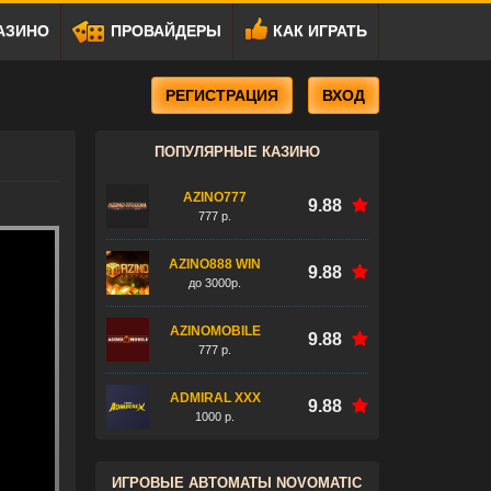
АЗИНО
ПРОВАЙДЕРЫ
КАК ИГРАТЬ
РЕГИСТРАЦИЯ
ВХОД
ПОПУЛЯРНЫЕ КАЗИНО
AZINO777
9.88
777 р.
AZINO888 WIN
9.88
до 3000р.
AZINOMOBILE
9.88
777 р.
ADMIRAL XXX
9.88
1000 р.
ИГРОВЫЕ АВТОМАТЫ NOVOMATIC