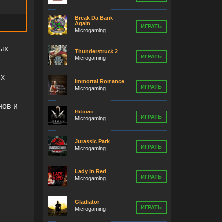
Break Da Bank
Again
ИГРАТЬ
Microgaming
вых
Thunderstruck 2
ИГРАТЬ
Microgaming
ых
Immortal Romance
ИГРАТЬ
Microgaming
нов и
Hitman
ИГРАТЬ
Microgaming
Jurassic Park
ИГРАТЬ
Microgaming
Lady in Red
ИГРАТЬ
Microgaming
Gladiator
ИГРАТЬ
Microgaming