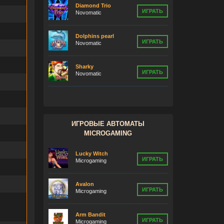
Diamond Trio
ИГРАТЬ
Novomatic
Dolphins pearl
ИГРАТЬ
Novomatic
Sharky
ИГРАТЬ
Novomatic
ИГРОВЫЕ АВТОМАТЫ
MICROGAMING
Lucky Witch
ИГРАТЬ
Microgaming
Avalon
ИГРАТЬ
Microgaming
Arm Bandit
ИГРАТЬ
Microgaming