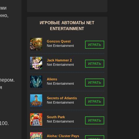
ыми
нно,
ИГРОВЫЕ АВТОМАТЫ NET
ENTERTAINMENT
Gonzos Quest
ИГРАТЬ
Net Entertainment
Jack Hammer 2
ИГРАТЬ
Net Entertainment
пером.
Aliens
ИГРАТЬ
Net Entertainment
я
Secrets of Atlantis
ИГРАТЬ
Net Entertainment
South Park
ИГРАТЬ
Net Entertainment
100.
Aloha: Cluster Pays