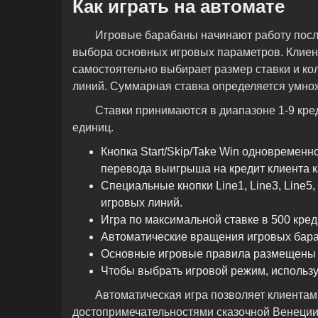
Как играть на автомате
Игровые барабаны начинают работу пос
выбора основных игровых параметров. Клиен
самостоятельно выбирает размер ставки и 
линий. Суммарная ставка определяется умнож
Ставки принимаются в диапазоне 1-9 кред
единиц.
Кнопка Start/Skip/Take Win одновременн
перевода выигрыша на кредит клиента к
Специальные кнопки Line1, Line3, Line5
игровых линий.
Игра по максимальной ставке в 500 кред
Автоматические вращения игровых бараб
Основные игровые правила размещены п
Чтобы выбрать игровой режим, использу
Автоматическая игра позволяет клиентам
достопримечательностями сказочной Венеции