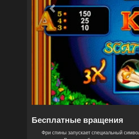
Бесплатные вращения
Фри спины запускает специальный символ