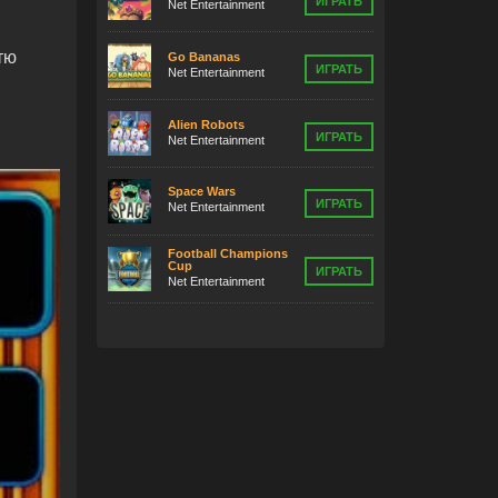
ИГРАТЬ
Net Entertainment
тю
Go Bananas
ИГРАТЬ
Net Entertainment
Alien Robots
ИГРАТЬ
Net Entertainment
Space Wars
ИГРАТЬ
Net Entertainment
Football Champions
Cup
ИГРАТЬ
Net Entertainment