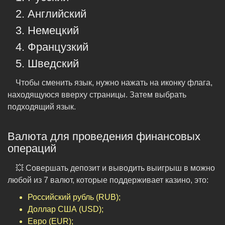
Английский
Немецкий
Французкий
Шведский
Чтобы сменить язык, нужно нажать на иконку флага,
находящуюся вверху страницы. Затем выбрать
подходящий язык.
Валюта для проведения финансовых
операций
💥 Совершать депозит и выводить выигрыш в можно
любой из 7 валют, которые поддерживает казино, это:
Российский рубль (RUB);
Доллар США (USD);
Евро (EUR);