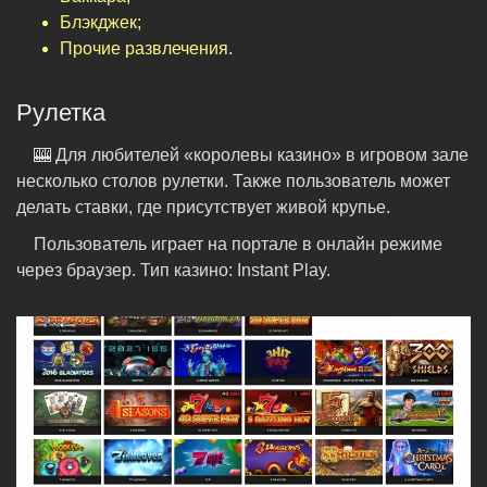
Блэкджек;
Прочие развлечения.
Рулетка
🎰 Для любителей «королевы казино» в игровом зале
несколько столов рулетки. Также пользователь может
делать ставки, где присутствует живой крупье.
Пользователь играет на портале в онлайн режиме
через браузер. Тип казино: Instant Play.