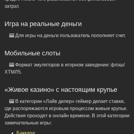
затрат.
Игра на реальные деньги
🎰 Для игры на деньги пользователь пополняет счет.
Мобильные слоты
🎰 Формат эмуляторов в игорном заведении: флэш/
ХТМЛ5.
«Живое казино» с настоящим крупье
🎰 В категории «Лайв дилер» геймер делает ставки,
где распоряжаются игровым процессом живые крупье.
Действия проходят в онлайн времени. В этой категории
замечательные игры:
Баккара;