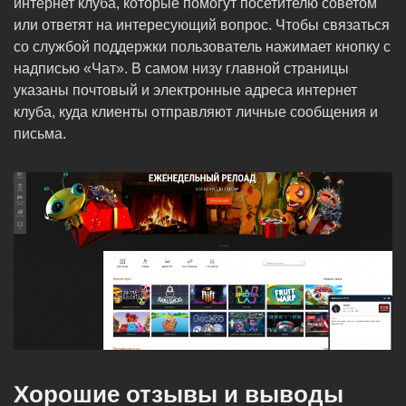
интернет клуба, которые помогут посетителю советом
или ответят на интересующий вопрос. Чтобы связаться
со службой поддержки пользователь нажимает кнопку с
надписью «Чат». В самом низу главной страницы
указаны почтовый и электронные адреса интернет
клуба, куда клиенты отправляют личные сообщения и
письма.
Хорошие отзывы и выводы