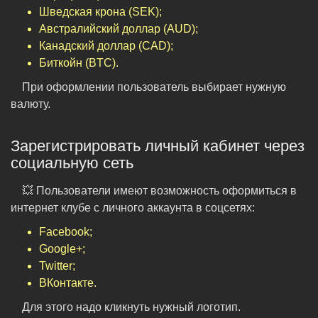
Шведская крона (SEK);
Австралийский доллар (AUD);
Канадский доллар (CAD);
Биткойн (BTC).
При оформлении пользователь выбирает нужную
валюту.
Зарегистрировать личный кабинет через
социальную сеть
💥 Пользователи имеют возможность оформиться в
интернет клубе с личного аккаунта в соцсетях:
Facebook;
Google+;
Twitter;
ВКонтакте.
Для этого надо кликнуть нужный логотип.