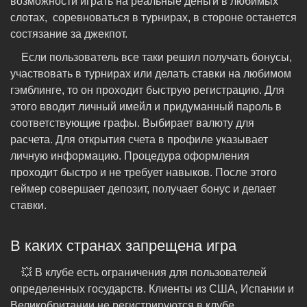
возможности играть на реальные деньги в любимых
слотах, соревноваться в турнирах, в стороне останется
состязание за джекпот.
Если пользователь все таки решил получать бонусы,
участвовать в турнирах или делать ставки на любимом
гэмблинге, то он проходит быструю регистрацию. Для
этого вводит личный имейл и придуманный пароль в
соответствующие графы. Выбирает валюту для
расчета. Для открытия счета в профиле указывает
личную информацию. Процедура оформления
проходит быстро и не требует навыков. После этого
геймер совершает депозит, получает бонус и делает
ставки.
В каких странах запрещена игра
💥 В клубе есть ограничения для пользователей
определенных государств. Клиенты из США, Испании и
Великобритании не регистрируются в клубе.