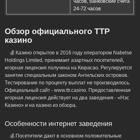
часов, банковские счета
24-72 часов
Обзор официального ТТР
казино
💰 Казино открытое в 2016 году оператором Nabelse
Holdings Limited, принимает азартных посетителей,
игорная лицензия получена на Кюрасао. Регулируется
занятие специальным законом Антильских островов.
Тестирование по проценту выплат не производилось.
Официальный сайт - www.ttr.casino. Предоставленная
игорная лицензия действует на два заведения - «Нэс
Казино» и на казино из обзора.
Особенности интернет заведения
💰 Посетители дают в основном положительные