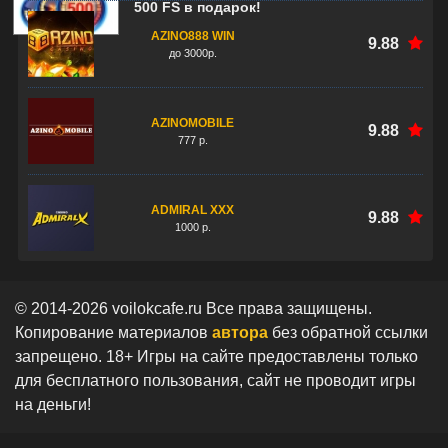
500 FS в подарок!
AZINO888 WIN
9.88
до 3000р.
AZINOMOBILE
9.88
777 р.
ADMIRAL XXX
9.88
1000 р.
© 2014-2026
voilokcafe.ru
Все права защищены.
Копирование материалов
автора
без обратной ссылки
запрещено. 18+ Игры на сайте предоставлены только
для бесплатного пользования, сайт не проводит игры
на деньги!