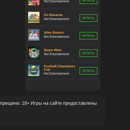
ИГРАТЬ
Net Entertainment
Go Bananas
ИГРАТЬ
Net Entertainment
Alien Robots
ИГРАТЬ
Net Entertainment
Space Wars
ИГРАТЬ
Net Entertainment
Football Champions
Cup
ИГРАТЬ
Net Entertainment
апрещено. 18+ Игры на сайте предоставлены