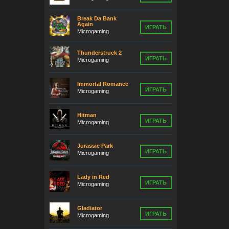
Break Da Bank
Again
ИГРАТЬ
Microgaming
Thunderstruck 2
ИГРАТЬ
Microgaming
Immortal Romance
ИГРАТЬ
Microgaming
Hitman
ИГРАТЬ
Microgaming
Jurassic Park
ИГРАТЬ
Microgaming
Lady in Red
ИГРАТЬ
Microgaming
Gladiator
ИГРАТЬ
Microgaming