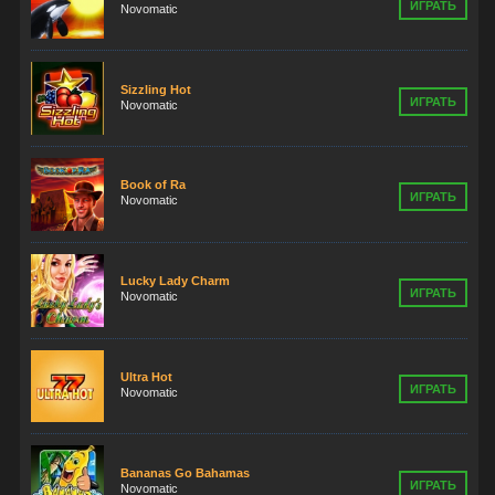
ИГРАТЬ
Novomatic
Sizzling Hot
ИГРАТЬ
Novomatic
Book of Ra
ИГРАТЬ
Novomatic
Lucky Lady Charm
ИГРАТЬ
Novomatic
Ultra Hot
ИГРАТЬ
Novomatic
Bananas Go Bahamas
ИГРАТЬ
Novomatic