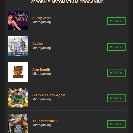
ИГРОВЫЕ АВТОМАТЫ MICROGAMING
Lucky Witch
ИГРАТЬ
Microgaming
Avalon
ИГРАТЬ
Microgaming
Arm Bandit
ИГРАТЬ
Microgaming
Break Da Bank Again
ИГРАТЬ
Microgaming
Thunderstruck 2
ИГРАТЬ
Microgaming