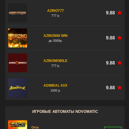
AZINO777
9.88
777 р.
AZINO888 WIN
9.88
до 3000р.
AZINOMOBILE
9.88
777 р.
ADMIRAL XXX
9.88
1000 р.
ИГРОВЫЕ АВТОМАТЫ NOVOMATIC
Orca