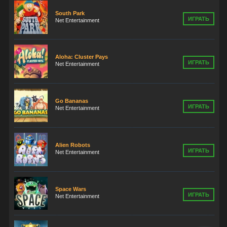
South Park
ИГРАТЬ
Net Entertainment
Aloha: Cluster Pays
ИГРАТЬ
Net Entertainment
Go Bananas
ИГРАТЬ
Net Entertainment
Alien Robots
ИГРАТЬ
Net Entertainment
Space Wars
ИГРАТЬ
Net Entertainment