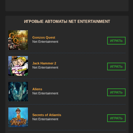
ИГРОВЫЕ АВТОМАТЫ NET ENTERTAINMENT
Gonzos Quest
ИГРАТЬ
Net Entertainment
Jack Hammer 2
ИГРАТЬ
Net Entertainment
Aliens
ИГРАТЬ
Net Entertainment
Secrets of Atlantis
ИГРАТЬ
Net Entertainment