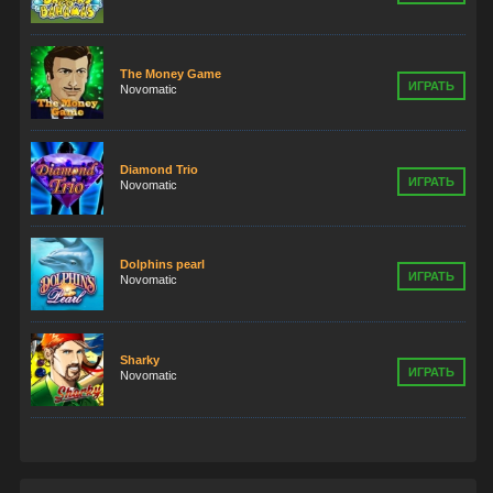
The Money Game
ИГРАТЬ
Novomatic
Diamond Trio
ИГРАТЬ
Novomatic
Dolphins pearl
ИГРАТЬ
Novomatic
Sharky
ИГРАТЬ
Novomatic