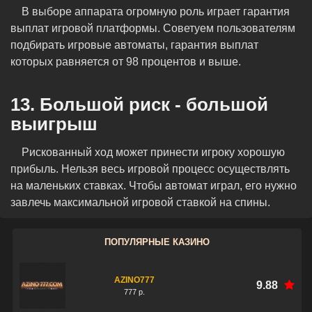
В выборе аппарата огромную роль играет гарантия
выплат игровой платформы. Советуем пользователям
подбирать игровые автоматы, гарантия выплат
которых равняется от 98 процентов и выше.
13. Большой риск - большой
выигрыш
Рискованный ход может принести игроку хорошую
прибыль. Нельзя весь игровой процесс осуществлять
на маленьких ставках. Чтобы автомат играл, его нужно
завлечь максимальной игровой ставкой на спины.
ПОПУЛЯРНЫЕ КАЗИНО
AZINO777
9.88
777 р.