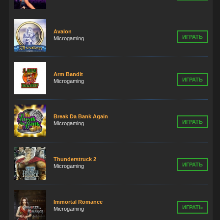
Avalon
ИГРАТЬ
Microgaming
Arm Bandit
ИГРАТЬ
Microgaming
Break Da Bank Again
ИГРАТЬ
Microgaming
Thunderstruck 2
ИГРАТЬ
Microgaming
Immortal Romance
ИГРАТЬ
Microgaming