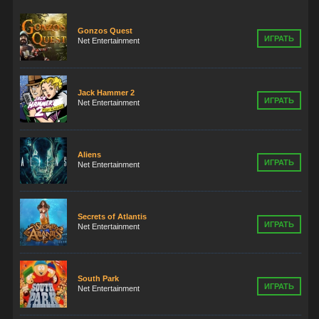
Gonzos Quest
ИГРАТЬ
Net Entertainment
Jack Hammer 2
ИГРАТЬ
Net Entertainment
Aliens
ИГРАТЬ
Net Entertainment
Secrets of Atlantis
ИГРАТЬ
Net Entertainment
South Park
ИГРАТЬ
Net Entertainment