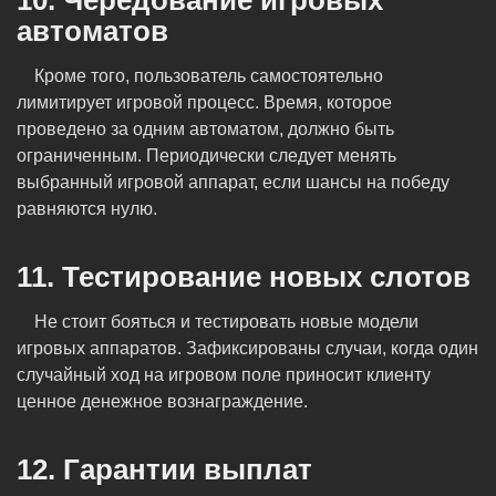
10. Чередование игровых
автоматов
Кроме того, пользователь самостоятельно
лимитирует игровой процесс. Время, которое
проведено за одним автоматом, должно быть
ограниченным. Периодически следует менять
выбранный игровой аппарат, если шансы на победу
равняются нулю.
11. Тестирование новых слотов
Не стоит бояться и тестировать новые модели
игровых аппаратов. Зафиксированы случаи, когда один
случайный ход на игровом поле приносит клиенту
ценное денежное вознаграждение.
12. Гарантии выплат