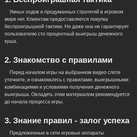
Умных ходов и продуманных стратегий в игровом
мире нет. Клиентам предоставляется покупка
беспроигрышной тактики. Но даже она не гарантирует
пользователю сто процентный выигрыш денежного
куша.
2. Знакомство с правилами
Перед началом игры на выбранном видео слоте
уточните, и ознакомьтесь с правилами, выигрышными
комбинациями и условиями получения денежного
выигрыша. Овладеть этим материалом рекомендуется
до начала процесса игры.
3. Знание правил - залог успеха
Предложенные в сети игровые аппараты