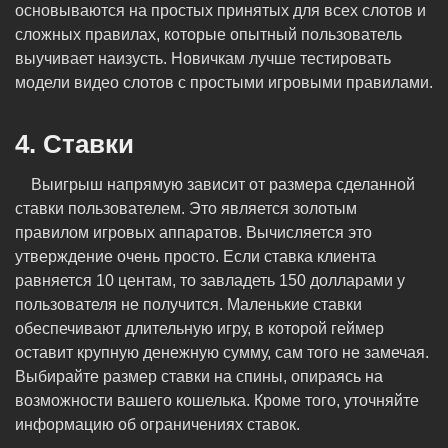
основываются на простых принятых для всех слотов и
сложных правилах, которые опытный пользователь
выучивает наизусть. Новичкам лучше тестировать
модели видео слотов с простыми игровыми правилами.
4. Ставки
Выигрыш напрямую зависит от размера сделанной
ставки пользователем. Это является золотым
правилом игровых аппаратов. Вычисляется это
утверждение очень просто. Если ставка клиента
равняется 10 центам, то завладеть 150 долларами у
пользователя не получится. Маленькие ставки
обеспечивают длительную игру, в которой геймер
оставит крупную денежную сумму, сам того не замечая.
Выбирайте размер ставки на спины, опираясь на
возможности вашего кошелька. Кроме того, уточняйте
информацию об ограничениях ставок.