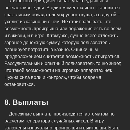
У игроков периодически наступают удачные и
несчастливые дни. В один момент клиент становится
счастливым обладателем крупного куша, а в другой –
уходит из казино ни с чем. Не стоит забывать, что
возможность проигрыша или поражения есть во всем:
и в жизни, и в игре. К тому же, лучше всего отложить
заранее денежную сумму, которую пользователь
планирует потратить в казино. Ошибочным
предположением считается возможность отыграться.
Рассудительный и опытный пользователь точно знает,
что такой возможности на игровых аппаратах нет.
Нужна сила воли и контроль, чтобы вовремя
остановиться.
8. Выплаты
Денежные выплаты производятся автоматом по
расчетам генератора случайных чисел. В игру
заложены изначально проигрыши и выигрыши. Быть