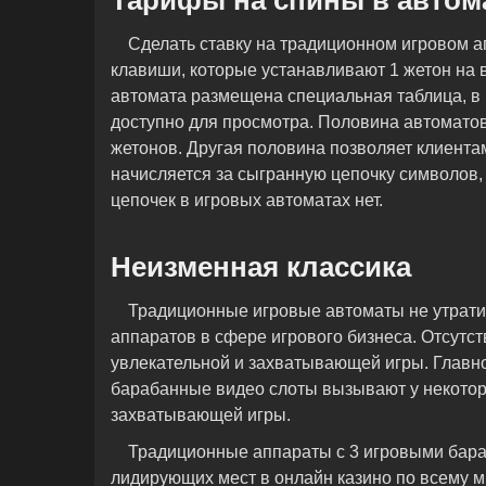
Тарифы на спины в автома
Сделать ставку на традиционном игровом 
клавиши, которые устанавливают 1 жетон на 
автомата размещена специальная таблица, в 
доступно для просмотра. Половина автомато
жетонов. Другая половина позволяет клиента
начисляется за сыгранную цепочку символов,
цепочек в игровых автоматах нет.
Неизменная классика
Традиционные игровые автоматы не утрати
аппаратов в сфере игрового бизнеса. Отсутст
увлекательной и захватывающей игры. Главно
барабанные видео слоты вызывают у некотор
захватывающей игры.
Традиционные аппараты с 3 игровыми бара
лидирующих мест в онлайн казино по всему м