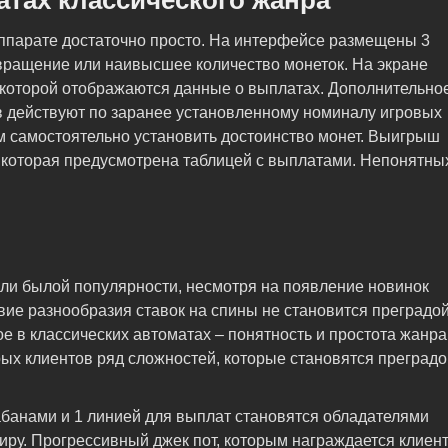
тах классического жанра
аппарате достаточно просто. На интерфейсе размещены 3
вращение или наивысшее количество монеток. На экране
которой отображаются данные о выплатах. Дополнительное
в действуют по заранее установленному номиналу игровых
м самостоятельно установить достоинство монет. Выигрыш
 которая предусмотрена таблицей с выплатами. Непонятны
ли былой популярности, несмотря на появление новинок
вие разнообразия ставок на спины не становится преградо
е в классических автоматах – понятность и простота жанра
ых клиентов ряд сложностей, которые становятся преградо
банами и 1 линией для выплат становятся обладателями
иру. Прогрессивный джек пот, которым награждается клиент