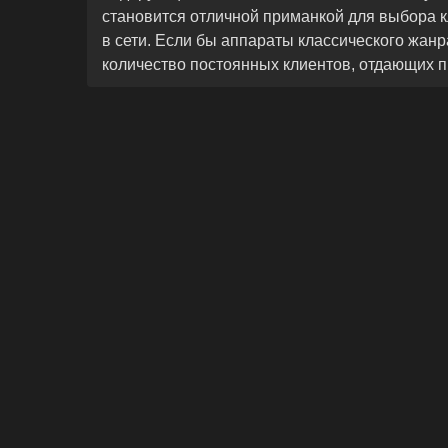
становится отличной приманкой для выбора 
в сети. Если бы аппараты классического жан
количество постоянных клиентов, отдающих 