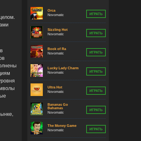
Orca
ИГРАТЬ
Novomatic
целом.
зами
Sizzling Hot
ИГРАТЬ
Novomatic
Book of Ra
ов
ИГРАТЬ
Novomatic
ов
полнены
Lucky Lady Charm
ИГРАТЬ
Novomatic
циям
уровня
Ultra Hot
имволы
ИГРАТЬ
Novomatic
ные
Bananas Go
Bahamas
ИГРАТЬ
Novomatic
ынке,
The Money Game
ИГРАТЬ
Novomatic