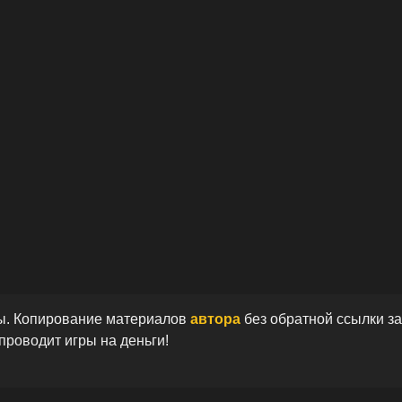
ы. Копирование материалов
автора
без обратной ссылки з
проводит игры на деньги!