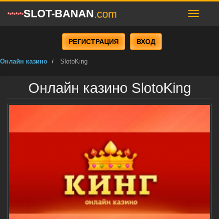
SLOT-BANAN
.com
РЕГИСТРАЦИЯ
ВХОД
Онлайн казино
SlotoKing
Онлайн казино SlotoKing