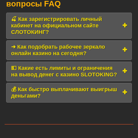
вопросы FAQ
🍒 Как зарегистрировать личный
кабинет на официальном сайте
СЛОТОКИНГ?
➜ Как подобрать рабочее зеркало
онлайн казино на сегодня?
💵 Какие есть лимиты и ограничения
на вывод денег с казино SLOTOKING?
💰 Как быстро выплачивают выигрыш
деньгами?