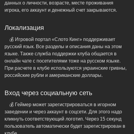
данных о личности, возрасте, месте проживания
игрока, его аккаунт и денежный счет закрываются.
Локализация
💰 Игровой портал «Слото Кинг» поддерживает
русский язык. Все разделы и описания даны на этом
языке. Также служба поддержки клуба общается в
онлайн чате с посетителями тоже на русском языке.
При расчете в клубе используются украинские гривны,
российские рубли и американские доллары.
Вход через социальную сеть
💰 Геймер может зарегистрироваться в игорном
заведении и через аккаунт в соцсети. Для этого надо
кликнуть соответствующий логотип. Через 15 секунд
пользователь автоматически будет зарегистрирован в
клубе.