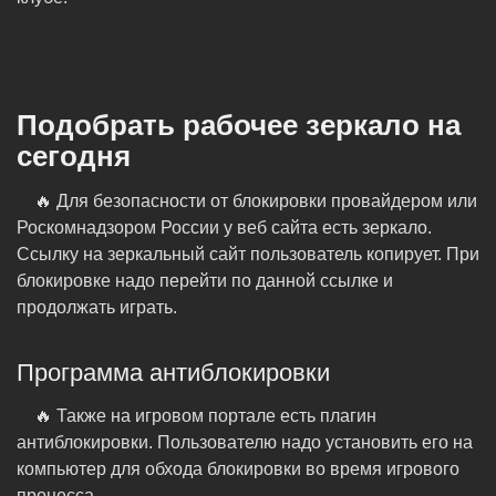
Подобрать рабочее зеркало на
сегодня
🔥 Для безопасности от блокировки провайдером или
Роскомнадзором России у веб сайта есть зеркало.
Ссылку на зеркальный сайт пользователь копирует. При
блокировке надо перейти по данной ссылке и
продолжать играть.
Программа антиблокировки
🔥 Также на игровом портале есть плагин
антиблокировки. Пользователю надо установить его на
компьютер для обхода блокировки во время игрового
процесса.