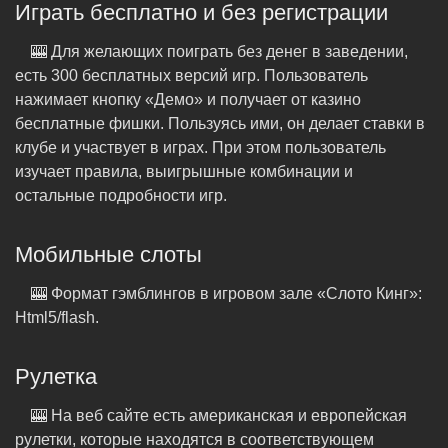
Играть бесплатно и без регистрации
🎰 Для желающих поиграть без денег в заведении,
есть 300 бесплатных версий игр. Пользователь
нажимает кнопку «Демо» и получает от казино
бесплатные фишки. Пользуясь ими, он делает ставки в
клубе и участвует в играх. При этом пользователь
изучает правила, выигрышные комбинации и
остальные подробности игр.
Мобильные слоты
🎰 Формат гэмблингов в игровом зале «Слото Кинг»:
Html5/flash.
Рулетка
🎰 На веб сайте есть американская и европейская
рулетки, которые находятся в соответствующем