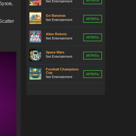
ИГРАТЬ
Net Entertainment
бузов,
Go Bananas
ИГРАТЬ
Net Entertainment
catter
Alien Robots
ИГРАТЬ
Net Entertainment
Space Wars
ИГРАТЬ
Net Entertainment
Football Champions
Cup
ИГРАТЬ
Net Entertainment