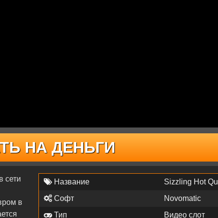
ТЬ НА ДЕНЬГИ
в сети
Название
Sizzling Hot Qu
Софт
Novomatic
вром в
ается
Тип
Видео слот