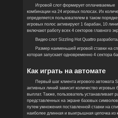
Игровой слот формирует оплачиваемые
комбинации на 24 игровых полосах. Их колич
определяется пользователем в таком порядке:
игровых полос активируют 1 барабан, 10 лини
включают работу всех 4 секторов главного эк
Видео слот Sizzling Hot Quattro разрабо
Размер наименьшей игровой ставки на сп
которая запускает одновременно 4 сектора ба
Как играть на автомате
Первый шаг клиента игрового автомата Si
активных линий зависит количество игровых
выплат. Также, пользователь устанавливает 
представленных на экране базовых символов 
путем умножения поставленной ставки на сп
наиболее длинная и выигрышная цепочка из к