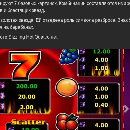
ируют 7 базовых картинок. Комбинации составляются из ар
в и блестящих звезд.
олотая звезда. Ей отведена роль символа разброса. Знак S
я на барабанах.
е Sizzling Hot Quattro нет.