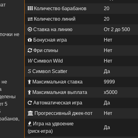
мат
Количество барабанов
20
Количество линий
20
Ставка на линию
От 2 до 500
почки не
Бонусная игра
Нет
Фри спины
Нет
W
Символ Wild
Нет
S
Символ Scatter
Да
о не
Максимальная ставка
9999
а
Максимальная выплата
x5000
зделены
Автоматическая игра
Да
ет 5
5
Прогрессивный джек-пот
Нет
рабанов,
Игра на удвоение
Да
(риск-игра)