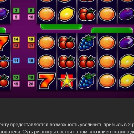
нту предоставляется возможность увеличить прибыль в 2 р
ователя. Суть риск игры состоит в том, что клиент казино 