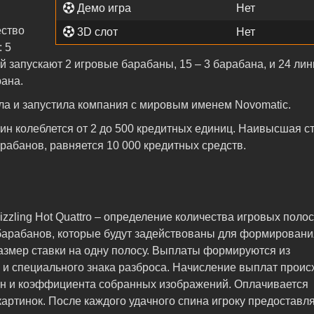
Демо игра
Нет
ество
3D слот
Нет
 5
й запускают 2 игровые барабаны, 15 – 3 барабана, и 24 ли
рана.
тала и запустила компания с мировым именем Novomatic.
ин колеблется от 2 до 500 кредитных единиц. Наивысшая ст
рабанов, равняется 10 000 кредитных средств.
zzling Hot Quattro – определение количества игровых полос
 барабанов, которые будут задействованы для формировани
размер ставки на одну полосу. Выплаты формируются из
и специального знака разброса. Начисление выплат проис
ин и коэффициента собранных изображений. Оплачивается
артинок. После каждого удачного спина игроку предоставл