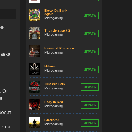
Break Da Bank
Again
ИГРАТЬ
Microgaming
нии
Thunderstruck 2
ИГРАТЬ
Microgaming
Immortal Romance
ИГРАТЬ
Microgaming
авка,
Hitman
ИГРАТЬ
Microgaming
Jurassic Park
ИГРАТЬ
Microgaming
. От
я
Lady in Red
ИГРАТЬ
Microgaming
ходит
Gladiator
ИГРАТЬ
Microgaming
яется