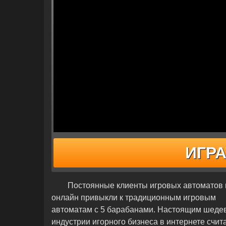
ИГРА
Постоянные клиенты игровых автоматов 
онлайн привыкли к традиционным игровым
автоматам с 5 барабанами. Настоящим шеде
индустрии игорного бизнеса в интернете счит