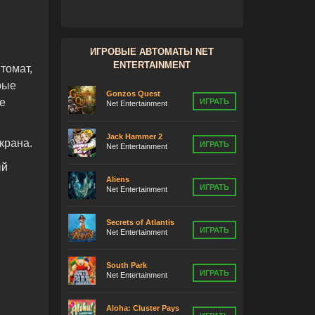
ИГРОВЫЕ АВТОМАТЫ NET
ENTERTAINMENT
томат,
рые
Gonzos Quest
е
ИГРАТЬ
Net Entertainment
Jack Hammer 2
крана.
ИГРАТЬ
Net Entertainment
ый
Aliens
ИГРАТЬ
Net Entertainment
Secrets of Atlantis
ИГРАТЬ
Net Entertainment
South Park
ИГРАТЬ
Net Entertainment
Aloha: Cluster Pays