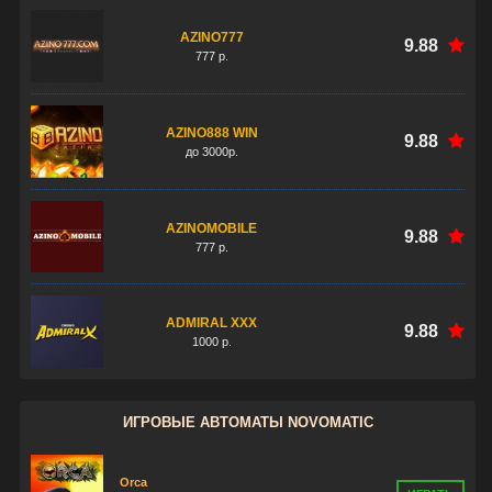
AZINO777
9.88
777 р.
AZINO888 WIN
9.88
до 3000р.
AZINOMOBILE
9.88
777 р.
ADMIRAL XXX
9.88
1000 р.
ИГРОВЫЕ АВТОМАТЫ NOVOMATIC
Orca