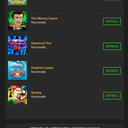
The Money Game
ИГРАТЬ
Novomatic
Diamond Trio
ИГРАТЬ
Novomatic
Dolphins pearl
ИГРАТЬ
Novomatic
Sharky
ИГРАТЬ
Novomatic