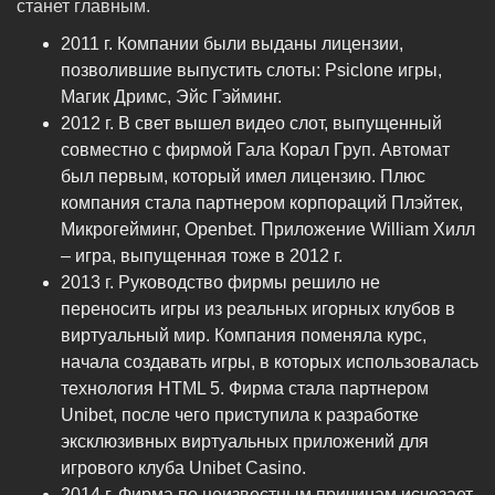
станет главным.
2011 г. Компании были выданы лицензии,
позволившие выпустить слоты: Psiclone игры,
Магик Дримс, Эйс Гэйминг.
2012 г. В свет вышел видео слот, выпущенный
совместно с фирмой Гала Корал Груп. Автомат
был первым, который имел лицензию. Плюс
компания стала партнером корпораций Плэйтек,
Микрогейминг, Openbet. Приложение William Хилл
– игра, выпущенная тоже в 2012 г.
2013 г. Руководство фирмы решило не
переносить игры из реальных игорных клубов в
виртуальный мир. Компания поменяла курс,
начала создавать игры, в которых использовалась
технология HTML 5. Фирма стала партнером
Unibet, после чего приступила к разработке
эксклюзивных виртуальных приложений для
игрового клуба Unibet Casino.
2014 г. Фирма по неизвестным причинам исчезает