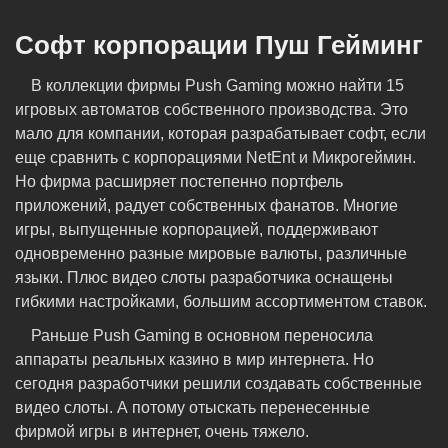
Софт корпорации Пуш Гейминг
В коллекции фирмы Push Gaming можно найти 15
игровых автоматов собственного производства. Это
мало для компании, которая разрабатывает софт, если
еще сравнить с корпорациями NetEnt и Микрогеймин.
Но фирма расширяет постепенно портфель
приложений, радует собственных фанатов. Многие
игры, выпущенные корпорацией, поддерживают
одновременно разные мировые валюты, различные
языки. Плюс видео слоты разработчика оснащены
гибкими настройками, большим ассортиментом ставок.
Раньше Push Gaming в основном переносила
аппараты реальных казино в мир интернета. Но
сегодня разработчики решили создавать собственные
видео слоты. А потому отыскать перенесенные
фирмой игры в интернет, очень тяжело.