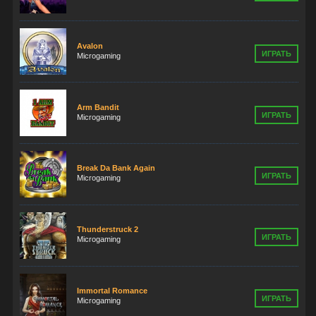
Avalon
ИГРАТЬ
Microgaming
Arm Bandit
ИГРАТЬ
Microgaming
Break Da Bank Again
ИГРАТЬ
Microgaming
Thunderstruck 2
ИГРАТЬ
Microgaming
Immortal Romance
ИГРАТЬ
Microgaming