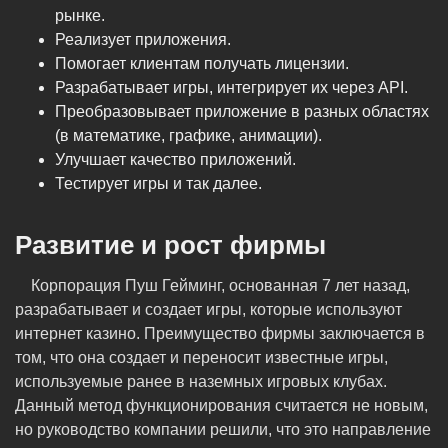
рынке.
Реализует приложения.
Помогает клиентам получать лицензии.
Разрабатывает игры, интегрирует их через API.
Преобразовывает приложение в разных областях
(в математике, графике, анимации).
Улучшает качество приложений.
Тестирует игры и так далее.
Развитие и рост фирмы
Корпорация Пуш Гейминг, основанная 7 лет назад,
разрабатывает и создает игры, которые используют
интернет казино. Преимущество фирмы заключается в
том, что она создает и переносит известные игры,
используемые ранее в наземных игровых клубах.
Данный метод функционирования считается не новым,
но руководство компании решили, что это направление