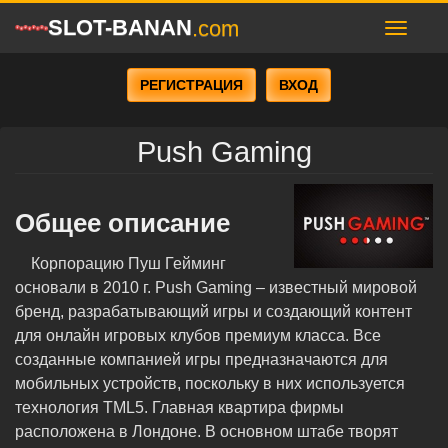
SLOT-BANAN
.com
РЕГИСТРАЦИЯ
ВХОД
Push Gaming
Общее описание
Корпорацию Пуш Гейминг
основали в 2010 г. Push Gaming – известный мировой
бренд, разрабатывающий игры и создающий контент
для онлайн игровых клубов премиум класса. Все
созданные компанией игры предназначаются для
мобильных устройств, поскольку в них используется
технология TML5. Главная квартира фирмы
расположена в Лондоне. В основном штабе творят