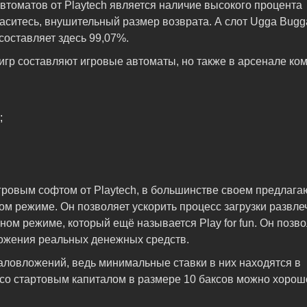
втоматов от Playtech является наличие высокого процента
ласитесь, внушительный размер возврата. А слот Ugga Bugg
составляет здесь 99,07%.
игр составляют игровые автоматы, но также в арсенале ко
;
гровым софтом от Playtech, в большинстве своем предлага
ом режиме. Он позволяет ускорить процесс загрузки развле
ном режиме, который ещё называется Play for fun. Он позв
ложения реальных денежных средств.
аловложений, ведь минимальные ставки в них находятся в
е со стартовым капиталом в размере 10 баксов можно хорош