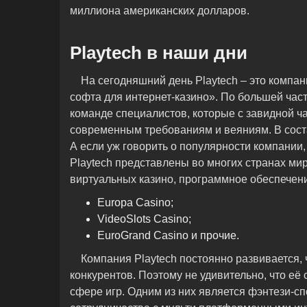
миллиона американских долларов.
Playtech в наши дни
На сегодняшний день Playtech – это компан
софта для интернет-казино». По большей час
команде специалистов, которые с завидной ч
современным требованиям и веяниям. В соста
А если уж говорить о популярности компании,
Playtech представлены во многих странах мира
виртуальных казино, программное обеспечени
Europa Casino;
VideoSlots Casino;
EuroGrand Casino и прочие.
Компания Playtech постоянно развивается, 
конкурентов. Поэтому не удивительно, что е
сфере игр. Одним из них является фэнтези-с