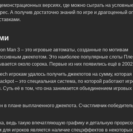
 демонстрационных версиях, где можно сыграть на условны
ерес. А получив достаточно знаний по игре и драгоценный о
ставками.
ами
, Iron Man 3 – это игровые автоматы, созданные по мотивам
рессивным джекпотом. Это наиболее популярные слоты Пле
тывается около сорока. Первые из них появились ещё в 2002
ech игрокам удалось получить джекпотов на сумму, которая
ckpot – это специальная система, по которой работают иг
 Суть её в том, что она занимается объединением игровых
ен в плане выплаченного джекпота. Счастливчик-победител
ока, ведь такую впечатляющую графику и детальную прорисо
м для игроков является наличие спецэффектов в некоторых