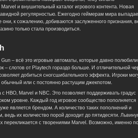
arvel и внушительный каталог игрового контента. Новая
 завидной регулярностью. Ежегодно геймерам мира выпадае
е они, к сожалению, добиваются заслуженного признания, в
зино только стала производиться.
h
 Top Gun – всё это игровые автоматы, которые давно полюбили
к – слотов от Playtech гораздо больше. И отличительной че
позволяет добиться сногсшибательного эффекта. Игроки мог
й обычный или с постоянно растущим джекпотом.
с НВО, Marvel и NBC. Это позволяет поддерживать градус
оком уровне. Каждый год игровое сообщество пополняется
же является брендом. А количество таких пополнений и
, ведь их количество порой доходит до пятидесяти. Львин
ых перекликается с творениями Marvel. Возможно, именно п