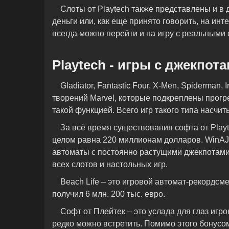
Слоты от Playtech также представлены и в
деньги или, как еще принято говорить, на инт
всегда можно перейти и на игру с реальными 
Playtech - игры с джекпот
Gladiator, Fantastic Four, X-Men, Spiderman
творений Marvel, которые подкреплены прог
такой функцией. Всего игр такого типа насчи
За всё время существования софта от Playt
целом равна 220 миллионам долларов. WinAJa
автоматы с постоянно растущими джекпотами.
всех слотов и настольных игр.
Beach Life – это игровой автомат-рекордсм
получил 6 млн. 200 тыс. евро.
Софт от Плейтек – это услада для глаз игр
редко можно встретить. Помимо этого бонусо