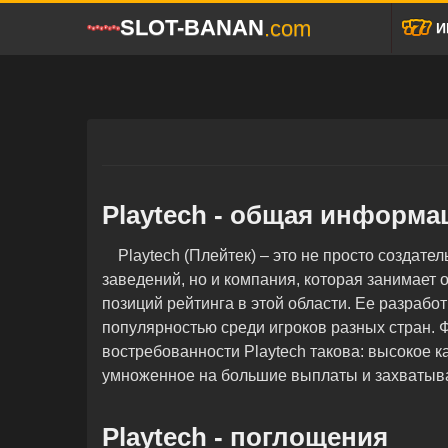
SLOT-BANAN
.com
И
Playtech - общая информа
Playtech (Плейтек) – это не просто создате
заведений, но и компания, которая занимает
позиций рейтинга в этой области. Ее разрабо
популярностью среди игроков разных стран.
востребованности Playtech такова: высокое ка
умноженное на большие выплаты и захватыв
Playtech - поглощения