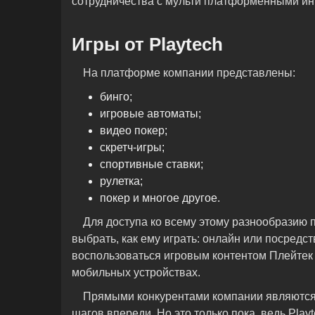
сотрудничества с мульти платформенными инт
Игры от Playtech
На платформе компании представлены:
бинго;
игровые автоматы;
видео покер;
скретч-игры;
спортивные ставки;
рулетка;
покер и многое другое.
Для доступа ко всему этому разнообразию п
выбрать, как ему играть: онлайн или посредст
воспользоваться игровым контентом Плейтек 
мобильных устройствах.
Прямыми конкурентами компании являются N
шагов впереди. Но это только пока, ведь Pla