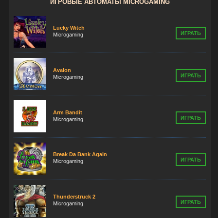
ИГРОВЫЕ АВТОМАТЫ MICROGAMING
Lucky Witch
ИГРАТЬ
Microgaming
Avalon
ИГРАТЬ
Microgaming
Arm Bandit
ИГРАТЬ
Microgaming
Break Da Bank Again
ИГРАТЬ
Microgaming
Thunderstruck 2
ИГРАТЬ
Microgaming