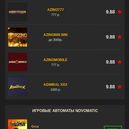
AZINO777
9.88
777 р.
AZINO888 WIN
9.88
до 3000р.
AZINOMOBILE
9.88
777 р.
ADMIRAL XXX
9.88
1000 р.
ИГРОВЫЕ АВТОМАТЫ NOVOMATIC
Orca