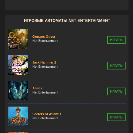
ИГРОВЫЕ АВТОМАТЫ NET ENTERTAINMENT
Gonzos Quest
ИГРАТЬ
Net Entertainment
Jack Hammer 2
ИГРАТЬ
Net Entertainment
Aliens
ИГРАТЬ
Net Entertainment
Secrets of Atlantis
ИГРАТЬ
Net Entertainment