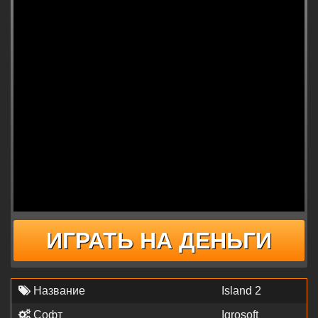
ИГРАТЬ НА ДЕНЬГИ
Название
Island 2
Софт
Igrosoft