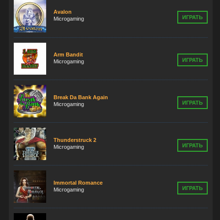
Avalon
ИГРАТЬ
Microgaming
Arm Bandit
ИГРАТЬ
Microgaming
Break Da Bank Again
ИГРАТЬ
Microgaming
Thunderstruck 2
ИГРАТЬ
Microgaming
Immortal Romance
ИГРАТЬ
Microgaming