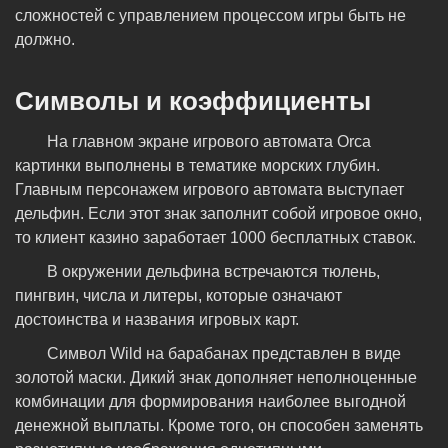
сложностей с управлением процессом игры быть не
должно.
Символы и коэффициенты
На главном экране игрового автомата Orca
картинки выполнены в тематике морских глубин.
Главным персонажем игрового автомата выступает
дельфин. Если этот знак заполнит собой игровое окно,
то клиент казино заработает 1000 бесплатных ставок.
В окружении дельфина встречаются тюлень,
пингвин, числа и литеры, которые означают
достоинства и названия игровых карт.
Символ Wild на барабанах представлен в виде
золотой маски. Дикий знак дополняет неполноценные
комбинации для формирования наиболее выгодной
денежной выплаты. Кроме того, он способен заменять