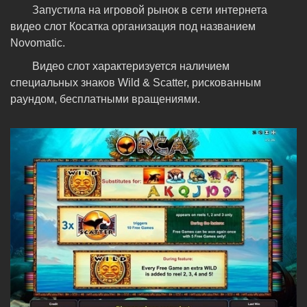
Запустила на игровой рынок в сети интернета
видео слот Косатка организация под названием
Novomatic.
Видео слот характеризуется наличием
специальных знаков Wild & Scatter, рискованным
раундом, бесплатными вращениями.