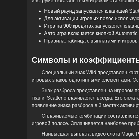
инструментов. Опытным игрокам эти кнопки х
Новый раунд запускается клавишей Start
Для активации игровых полос используют 
Игра на 900 кредитах запускается клави
Авто игра включается кнопкой Automatic S
Правила, таблица с выплатами и игровые
Символы и коэффициент
Специальный знак Wild представлен карт
игровых знаков однотипными элементами. Ос
Знак разброса представлен на игровом 
ткани. Scatter оплачивается всегда. Его опла
появление знака разброса в 3 местах активи
Оплачиваемые комбинации составляются 
игровой полосе. Оплачивается наиболее приб
Наивысшая выплата видео слота Magic Pr