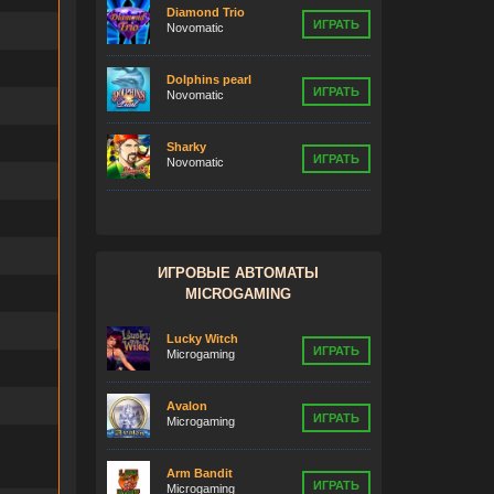
Diamond Trio
ИГРАТЬ
Novomatic
Dolphins pearl
ИГРАТЬ
Novomatic
Sharky
ИГРАТЬ
Novomatic
ИГРОВЫЕ АВТОМАТЫ
MICROGAMING
Lucky Witch
ИГРАТЬ
Microgaming
Avalon
ИГРАТЬ
Microgaming
Arm Bandit
ИГРАТЬ
Microgaming