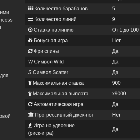
Количество барабанов
5
кими
Количество линий
9
ncess
м
Ставка на линию
От 1 до 100
Бонусная игра
Нет
Фри спины
Да
W
Символ Wild
Да
S
Символ Scatter
Да
 для
Максимальная ставка
900
Максимальная выплата
x9000
Автоматическая игра
Да
Прогрессивный джек-пот
Нет
ровой
Игра на удвоение
Да
(риск-игра)