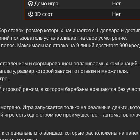
Демо игра
Нет
3D слот
Нет
ор ставок, размер которых начинается с 1 доллара и дости
иний пользователь устанавливает на свое усмотрение.
 полос. Максимальная ставка на 9 линий достигает 900 кре
оставлением и формированием оплачиваемых комбинаций.
лату, размер которой зависит от ставки и множителя.
гре.
й игровой режим, в котором барабаны вращаются без участ
мотрено. Игра запускается только на реальные деньги, кот
ой игре есть одно огромное преимущество – автомат выпла
 к специальным клавишам, которые расположены на панел