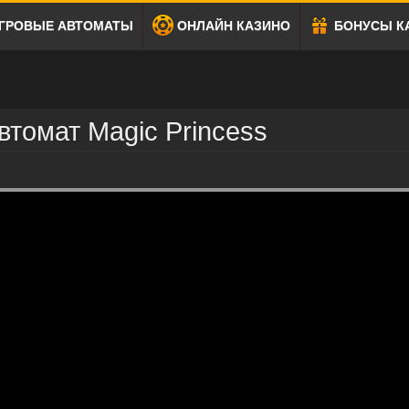
ГРОВЫЕ АВТОМАТЫ
ОНЛАЙН КАЗИНО
БОНУСЫ К
втомат Magic Princess