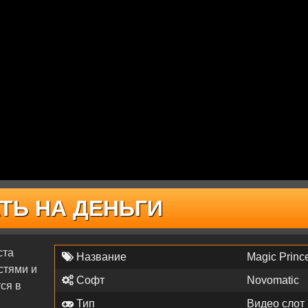
ТЬ НА ДЕНЬГИ
ста
Название
Magic Princ
стями и
Софт
Novomatic
ся в
Тип
Видео слот