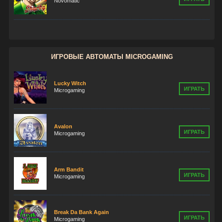
Novomatic
ИГРОВЫЕ АВТОМАТЫ MICROGAMING
Lucky Witch
ИГРАТЬ
Microgaming
Avalon
ИГРАТЬ
Microgaming
Arm Bandit
ИГРАТЬ
Microgaming
Break Da Bank Again
ИГРАТЬ
Microgaming