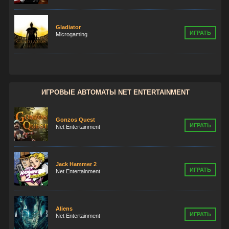
Gladiator
ИГРАТЬ
Microgaming
ИГРОВЫЕ АВТОМАТЫ NET ENTERTAINMENT
Gonzos Quest
ИГРАТЬ
Net Entertainment
Jack Hammer 2
ИГРАТЬ
Net Entertainment
Aliens
ИГРАТЬ
Net Entertainment