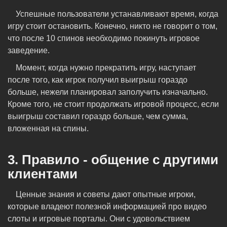
Успешные пользователи устанавливают время, когда
игру стоит остановить. Конечно, никто не говорит о том,
что после 10 спинов необходимо покинуть игровое
заведение.
Момент, когда нужно прекратить игру, наступает
после того, как игрок получил выигрыш гораздо
больше, нежели планировал заполучить изначально.
Кроме того, не стоит продолжать игровой процесс, если
выигрыш составил гораздо больше, чем сумма,
вложенная на спины.
3. Правило - общение с другими
клиентами
Ценные знания и советы дают опытные игроки,
которые владеют полезной информацией про видео
слоты и игровые порталы. Они с удовольствием