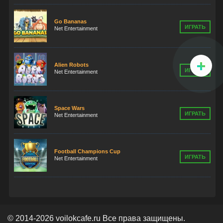
Go Bananas
ИГРАТЬ
Net Entertainment
Alien Robots
ИГРАТЬ
Net Entertainment
Space Wars
ИГРАТЬ
Net Entertainment
Football Champions Cup
ИГРАТЬ
Net Entertainment
© 2014-2026
voilokcafe.ru
Все права защищены.