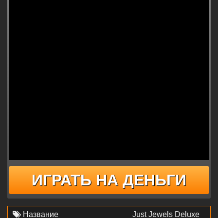
ИГРАТЬ НА ДЕНЬГИ
Название
Just Jewels Deluxe