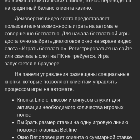
во время автоматических спинов, тотчас переводятся
на кредитный баланс клиента казино.
Демоверсия видео слота предоставляет
пользователям возможность играть на автомате
совершенно бесплатно. Для начала бесплатной игры
достаточно выбрать диалоговое окно на экране видео
слота «Играть бесплатно». Регистрироваться на сайте
или скачивать слот на ПК не требуется. Игра
запускается в браузере.
На панели управления размещены специальные
кнопки, которые позволяют клиентам управлять
процессом игры на автомате.
Кнопка Line с плюсом и минусом служит для
активации необходимого количества игровых
полос
Выбрать размер ставки на одну игровую линию
поможет клавиша Bet line
Окно Bet оповещает клиента о суммарной ставке