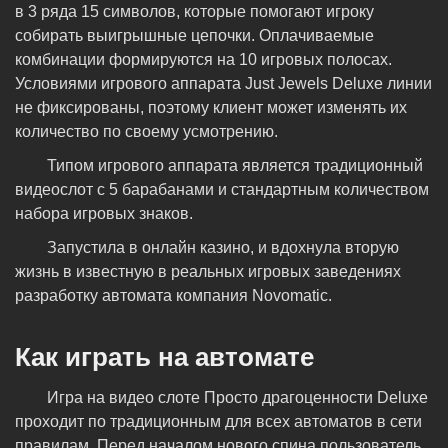
в 3 ряда 15 символов, которые помогают игроку
собирать выигрышные цепочки. Оплачиваемые
комбинации формируются на 10 игровых полосах.
Условиями игрового аппарата Just Jewels Deluxe линии
не фиксированы, поэтому клиент может изменять их
количество по своему усмотрению.
Типом игрового аппарата является традиционный
видеослот с 5 барабанами и стандартным количеством
набора игровых знаков.
Запустила в онлайн казино, и вдохнула вторую
жизнь в известную в реальных игровых заведениях
разработку автомата компания Novomatic.
Как играть на автомате
Игра на видео слоте Просто драгоценности Deluxe
проходит по традиционным для всех автоматов в сети
правилам. Перед началом нового спина пользователь