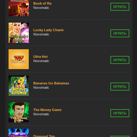
Book of Ra
ИГРАТЬ
Novomatic
Lucky Lady Charm
ИГРАТЬ
Novomatic
Ultra Hot
ИГРАТЬ
Novomatic
Bananas Go Bahamas
ИГРАТЬ
Novomatic
The Money Game
ИГРАТЬ
Novomatic
Diamond Trio