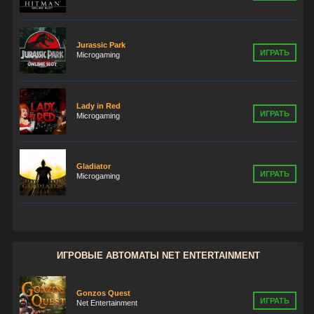
Jurassic Park
ИГРАТЬ
Microgaming
Lady in Red
ИГРАТЬ
Microgaming
Gladiator
ИГРАТЬ
Microgaming
ИГРОВЫЕ АВТОМАТЫ NET ENTERTAINMENT
Gonzos Quest
ИГРАТЬ
Net Entertainment