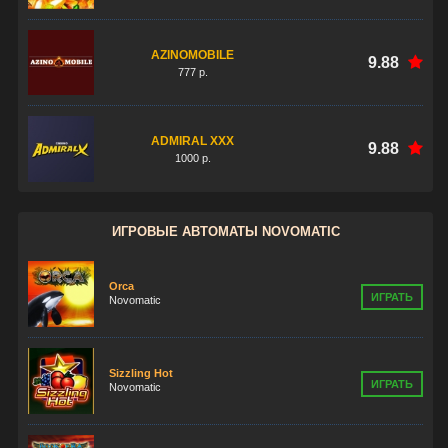
AZINOMOBILE
9.88
777 р.
ADMIRAL XXX
9.88
1000 р.
ИГРОВЫЕ АВТОМАТЫ NOVOMATIC
Orca
ИГРАТЬ
Novomatic
Sizzling Hot
ИГРАТЬ
Novomatic