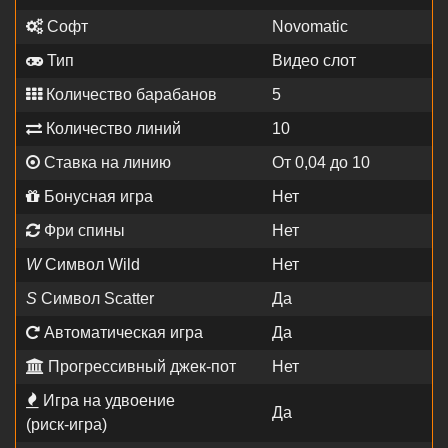
Софт
Novomatic
Тип
Видео слот
Количество барабанов
5
Количество линий
10
Ставка на линию
От 0,04 до 10
Бонусная игра
Нет
Фри спины
Нет
W
Символ Wild
Нет
S
Символ Scatter
Да
Автоматическая игра
Да
Прогрессивный джек-пот
Нет
Игра на удвоение
Да
(риск-игра)