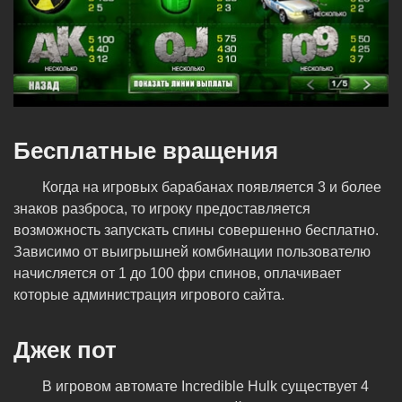
Бесплатные вращения
Когда на игровых барабанах появляется 3 и более
знаков разброса, то игроку предоставляется
возможность запускать спины совершенно бесплатно.
Зависимо от выигрышней комбинации пользователю
начисляется от 1 до 100 фри спинов, оплачивает
которые администрация игрового сайта.
Джек пот
В игровом автомате Incredible Hulk существует 4