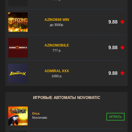
AZINO888 WIN
9.88
до 3000р.
AZINOMOBILE
9.88
777 р.
ADMIRAL XXX
9.88
1000 р.
ИГРОВЫЕ АВТОМАТЫ NOVOMATIC
Orca
ИГРАТЬ
Novomatic