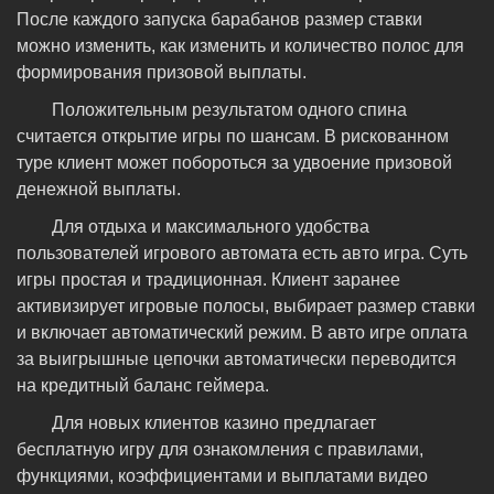
После каждого запуска барабанов размер ставки
можно изменить, как изменить и количество полос для
формирования призовой выплаты.
Положительным результатом одного спина
считается открытие игры по шансам. В рискованном
туре клиент может побороться за удвоение призовой
денежной выплаты.
Для отдыха и максимального удобства
пользователей игрового автомата есть авто игра. Суть
игры простая и традиционная. Клиент заранее
активизирует игровые полосы, выбирает размер ставки
и включает автоматический режим. В авто игре оплата
за выигрышные цепочки автоматически переводится
на кредитный баланс геймера.
Для новых клиентов казино предлагает
бесплатную игру для ознакомления с правилами,
функциями, коэффициентами и выплатами видео