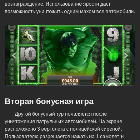
вознаграждение. Использование ярости даст
возможность уничтожить одним махом все автомобили.
Вторая бонусная игра
Другой бонусный тур появляется после
уничтожения патрульных автомобилей. На экране
расположено 3 вертолета с полицейской сиреной.
Пользователю разрешается нажать на 1 самолет, и