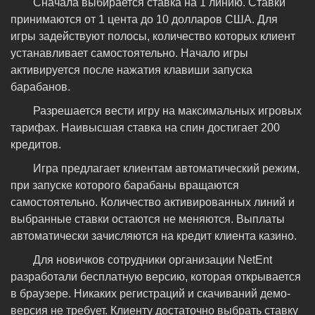
Сначала выбирается ставка на 1 линию. Ставки
принимаются от 1 цента до 10 долларов США. Для
игры задействуют полосы, количество которых клиент
устанавливает самостоятельно. Начало игры
активируется после нажатия клавиши запуска
барабанов.
Разрешается вести игру на максимальных игровых
тарифах. Наивысшая ставка на спин достигает 200
кредитов.
Игра предлагает клиентам автоматический режим,
при запуске которого барабаны вращаются
самостоятельно. Количество активированных линий и
выбранные ставки остаются не меняются. Выплаты
автоматически зачисляются на кредит клиента казино.
Для новичков сотрудники организации NetEnt
разработали бесплатную версию, которая открывается
в браузере. Никаких регистраций и скачиваний демо-
версия не требует. Клиенту достаточно выбрать ставку