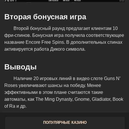
Вторая бонусная игра
Второй бонусный раунд предлагает клиентам 10
фри-спинов. Бонусная игра получила соответствующее
название Encore Free Spins. В дополнительных спинах
активируется работа Дикого символа.
Выводы
Наличие 20 игровых линий в видео слоте Guns N’
Roses увеличивают шансы на победу. Менее
эффективными в этом плане считаются такие
автоматы, как The Ming Dynasty, Gnome, Gladiator, Book
of Ra и др.
ПОПУЛЯРНЫЕ КАЗИНО