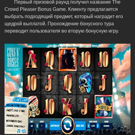
Первый призовой раунд получил название The
Crowd Pleaser Bonus Game. Клиенту предлагается
выбрать подходящий предмет, который наградит его
щедрой выплатой. Прохождение бонусного тура
переводит пользователя во вторую бонусную игру.