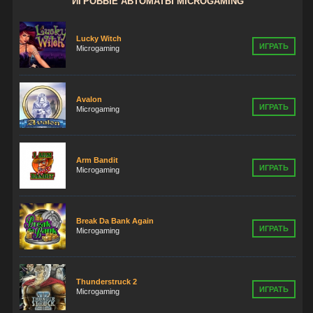
ИГРОВЫЕ АВТОМАТЫ MICROGAMING
Lucky Witch
ИГРАТЬ
Microgaming
Avalon
ИГРАТЬ
Microgaming
Arm Bandit
ИГРАТЬ
Microgaming
Break Da Bank Again
ИГРАТЬ
Microgaming
Thunderstruck 2
ИГРАТЬ
Microgaming