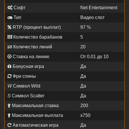
Софт
Net Entertainment
Тип
Видео слот
RTP (процент выплат)
97 %
Количество барабанов
5
Количество линий
20
Ставка на линию
От 0.01 до 10
Бонусная игра
Да
Фри спины
Да
W
Символ Wild
Да
S
Символ Scatter
Да
Максимальная ставка
200
Максимальная выплата
x750
Автоматическая игра
Да