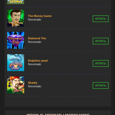
The Money Game
ИГРАТЬ
Novomatic
Diamond Trio
ИГРАТЬ
Novomatic
Dolphins pearl
ИГРАТЬ
Novomatic
Sharky
ИГРАТЬ
Novomatic