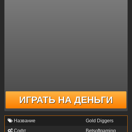
ИГРАТЬ НА ДЕНЬГИ
Название
Gold Diggers
Софт
Betsoftgaming