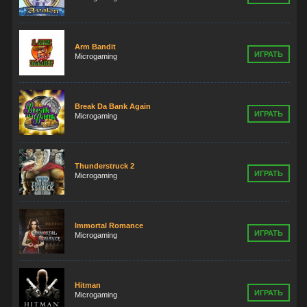
Arm Bandit
ИГРАТЬ
Microgaming
Break Da Bank Again
ИГРАТЬ
Microgaming
Thunderstruck 2
ИГРАТЬ
Microgaming
Immortal Romance
ИГРАТЬ
Microgaming
Hitman
ИГРАТЬ
Microgaming