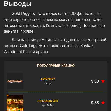
Выводы
Gold Diggers – это видео слот в 3D формате. По
этой характеристике с ним не могут сравниться такие
автоматы как Косатка, Комната сокровищ, Волшебные
деньги и прочие.
Да и наличие демо игры выгодно отличает игровой
автомат Gold Diggers от таких слотов как Kavkaz,
Wonderful Flute и других.
ПОПУЛЯРНЫЕ КАЗИНО
AZINO777
9.88
777 р.
AZINO888 WIN
9.88
до 3000р.