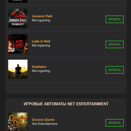
Jurassic Park
ИГРАТЬ
Microgaming
Lady in Red
ИГРАТЬ
Microgaming
Gladiator
ИГРАТЬ
Microgaming
ИГРОВЫЕ АВТОМАТЫ NET ENTERTAINMENT
Gonzos Quest
ИГРАТЬ
Net Entertainment