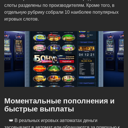
слоты разделены по производителям. Кроме того, в
отдельную рубрику собрали 10 наиболее популярных
игровых слотов.
Моментальные пополнения и
быстрые выплаты
👑 В реальных игровых автоматах деньги
засовывают в автомат или обращаются за помощью к