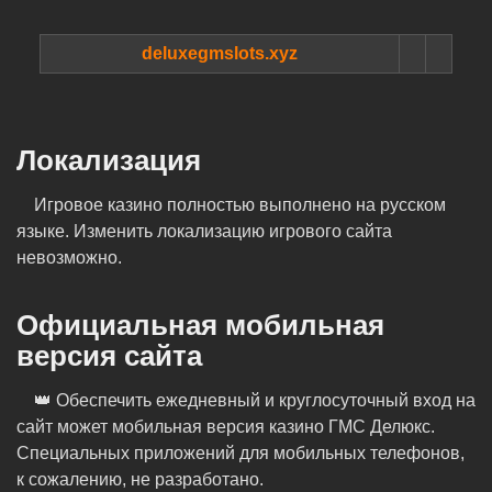
deluxegmslots.xyz
Локализация
Игровое казино полностью выполнено на русском
языке. Изменить локализацию игрового сайта
невозможно.
Официальная мобильная
версия сайта
👑 Обеспечить ежедневный и круглосуточный вход на
сайт может мобильная версия казино ГМС Делюкс.
Специальных приложений для мобильных телефонов,
к сожалению, не разработано.