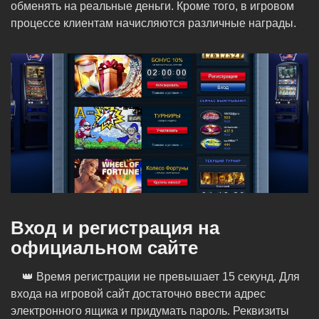
обменять на реальные деньги. Кроме того, в игровом
процессе клиентам начисляются различные награды.
Вход и регистрация на
официальном сайте
👑 Время регистрации не превышает 15 секунд. Для
входа на игровой сайт достаточно ввести адрес
электронного ящика и придумать пароль. Реквизиты