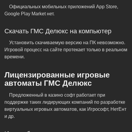
Официальных мобильных приложений App Store,
Google Play Market нет.
Скачать ГМС Делюкс на компьютер
Установить скачиваемую версию на ПК невозможно.
Игровой процесс на сайте протекает только в реальном
времени.
Лицензированные игровые
автоматы ГМС Делюкс
Предложенный в казино софт работает при
поддержке таких лидирующих компаний по разработке
виртуальных игровых автоматов, как Игрософт, НетЕнт
и др.