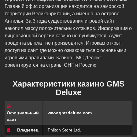
Главный офис организация находится на заморской
территории Великобритании, а именно на острове
Ангилья. За 3 года существования игровой сайт
накопил массу положительных отзывов. Информация о
лицензионной версии казино не публикуется. Аудит
процента выплат не производится. Игрокам открыт
доступ на сайт, где можно ознакомиться с основными
игровыми правилами. Казино ГМС Делюкс
ориентируется на страны СНГ и Россию.
Характеристики казино GMS
Deluxe
Официальный
www.gmsdeluxe.com
сайт
Владелец
Philton Store Ltd.