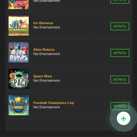
Net Entertainment
Go Bananas
ИГРАТЬ
Net Entertainment
Alien Robots
ИГРАТЬ
Net Entertainment
Space Wars
ИГРАТЬ
Net Entertainment
Football Champions Cup
ИГРАТЬ
Net Entertainment