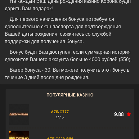
На каждый Ваш день рождения казино Корона будет
дарить Вам подарок!
Для первого начисления бонуса потребуется
дополнительно скан паспорта для подтверждения
Вашей даты рождения, свяжитесь со службой
поддержки для получения бонуса.
Бонус будет Вам доступен, если суммарная история
депозитов Вашего аккаунта больше 4000 рублей ($50).
Вагер бонуса - 30. Вы можете получить этот бонус в
течение 3 дней после дня рождения.
ПОПУЛЯРНЫЕ КАЗИНО
AZINO777
9.88
777 р.
AZINO888 WIN