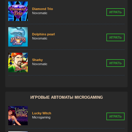
Diamond Trio
ИГРАТЬ
Novomatic
Dolphins pearl
ИГРАТЬ
Novomatic
Sharky
ИГРАТЬ
Novomatic
ИГРОВЫЕ АВТОМАТЫ MICROGAMING
Lucky Witch
ИГРАТЬ
Microgaming