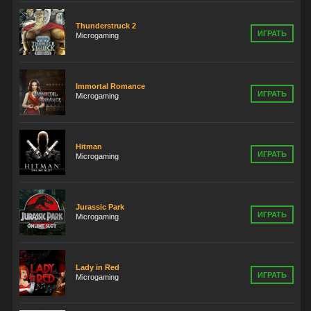
Thunderstruck 2
ИГРАТЬ
Microgaming
Immortal Romance
ИГРАТЬ
Microgaming
Hitman
ИГРАТЬ
Microgaming
Jurassic Park
ИГРАТЬ
Microgaming
Lady in Red
ИГРАТЬ
Microgaming