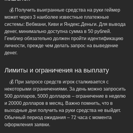
💰 Получить выигранные средства на руки геймер
может через 3 наиболее известные платежные
системы: Вебмани, Киви и Яндекс.Деньги. Для вывода
денег, минимально доступна сумма в 50 рублей.
Гемблер обязательно должен пройти идентификацию
личности, прежде чем делать запрос на выведение
денег.
Лимиты и ограничения на выплату
💰 При запросе средств игрок сталкивается с
некоторыми ограничениями. За день можно запросить
500 долларов, 5000 долларов – ограничение в неделю
и 20000 долларов в месяц. Важно помнить, что в
выходные дни получить на руки средства не выйдет.
Обычный период ожидания – 72 часа с момента
оформления заявки.