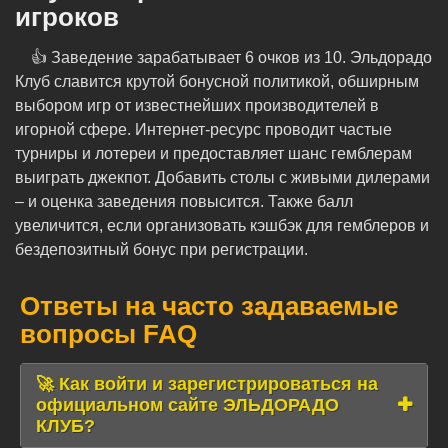
игроков
👍 Заведение зарабатывает 6 очков из 10. Эльдорадо
Клуб славится крутой бонусной политикой, обширным
выбором игр от известнейших производителей в
игорной сфере. Интернет-ресурс проводит частые
турниры и лотереи и предоставляет шанс гемблерам
выиграть джекпот. Добавить столы с живыми дилерами
– и оценка заведения повысится. Также балл
увеличится, если организовать кэшбэк для гемблеров и
бездепозитный бонус при регистрации.
Ответы на часто задаваемые
вопросы FAQ
🚀 Как войти и зарегистрироваться на
официальном сайте ЭЛЬДОРАДО
КЛУБ?