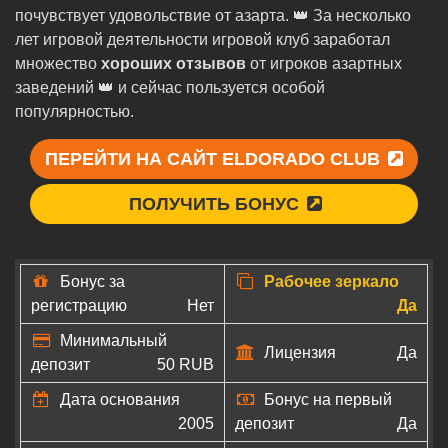
почувствует удовольствие от азарта. 👑 За несколько
лет игровой деятельности игровой клуб заработал
множество
хороших отзывов
от игроков азартных
заведений 👑 и сейчас пользуется особой
популярностью.
ПЕРЕЙТИ НА САЙТ ELDORADO CLUB
ПОЛУЧИТЬ БОНУС
Бонус за
Рабочее зеркало
регистрацию
Нет
Да
Минимальный
Лицензия
Да
депозит
50 RUB
Дата основания
Бонус на первый
2005
депозит
Да