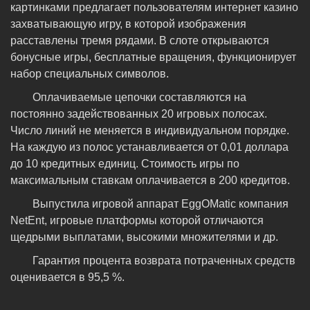
картинками предлагает пользователям интернет казино
захватывающую игру, в которой изображения
расставлены тремя рядами. В слоте открываются
бонусные игры, бесплатные вращения, функционирует
набор специальных символов.
Оплачиваемые цепочки составляются на
постоянно задействованных 20 игровых полосах.
Число линий не меняется в индивидуальном порядке.
На каждую из полос устанавливается от 0,01 доллара
до 10 кредитных единиц. Стоимость игры по
максимальным ставкам оплачивается в 200 кредитов.
Выпустила игровой аппарат EggOMatic компания
NetEnt, игровые платформы которой отличаются
щедрыми выплатами, высокими множителями и др.
Гарантия процента возврата потраченных средств
оценивается в 95,5 %.