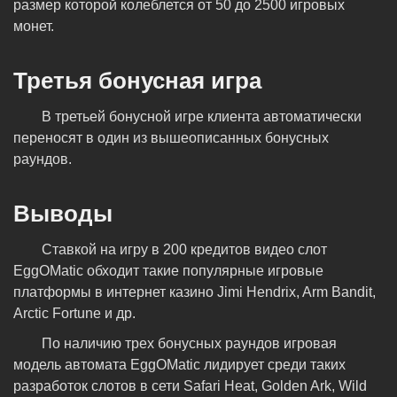
размер которой колеблется от 50 до 2500 игровых
монет.
Третья бонусная игра
В третьей бонусной игре клиента автоматически
переносят в один из вышеописанных бонусных
раундов.
Выводы
Ставкой на игру в 200 кредитов видео слот
EggOMatic обходит такие популярные игровые
платформы в интернет казино Jimi Hendrix, Arm Bandit,
Arctic Fortune и др.
По наличию трех бонусных раундов игровая
модель автомата EggOMatic лидирует среди таких
разработок слотов в сети Safari Heat, Golden Ark, Wild