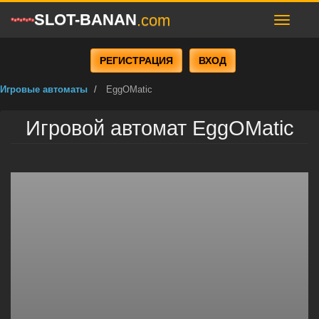
SLOT-BANAN
.com
РЕГИСТРАЦИЯ
ВХОД
Игровые автоматы
EggOMatic
Игровой автомат EggOMatic