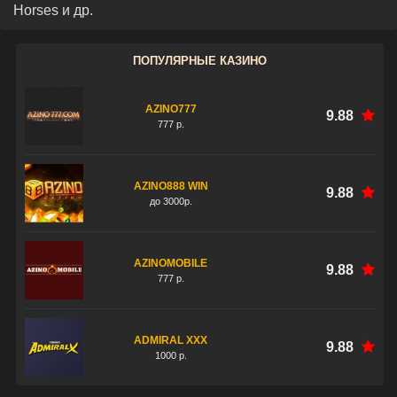
Horses и др.
ПОПУЛЯРНЫЕ КАЗИНО
AZINO777
9.88
777 р.
AZINO888 WIN
9.88
до 3000р.
AZINOMOBILE
9.88
777 р.
ADMIRAL XXX
9.88
1000 р.