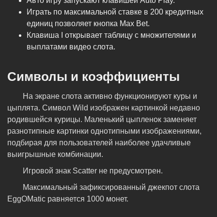
Авто игру запускают клавишей Auto Play.
Играть по максимальной ставке в 200 кредитных
единиц позволяет кнопка Max Bet.
Клавиша I открывает таблицу с множителями и
выплатами видео слота.
Символы и коэффициенты
На экране слота активно функционируют куры и
цыплята. Символ Wild изображен картинкой недавно
родившейся курицы. Маленький цыпленок заменяет
разнотипные картинки однотипными изображениями,
подбирая для пользователей наиболее удачливые
выигрышные комбинации.
Игровой знак Scatter не предусмотрен.
Максимальный зафиксированный джекпот слота
EggOMatic равняется 1000 монет.