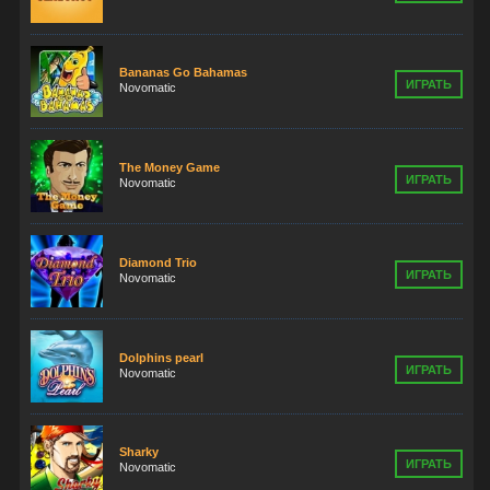
Bananas Go Bahamas
ИГРАТЬ
Novomatic
The Money Game
ИГРАТЬ
Novomatic
Diamond Trio
ИГРАТЬ
Novomatic
Dolphins pearl
ИГРАТЬ
Novomatic
Sharky
ИГРАТЬ
Novomatic