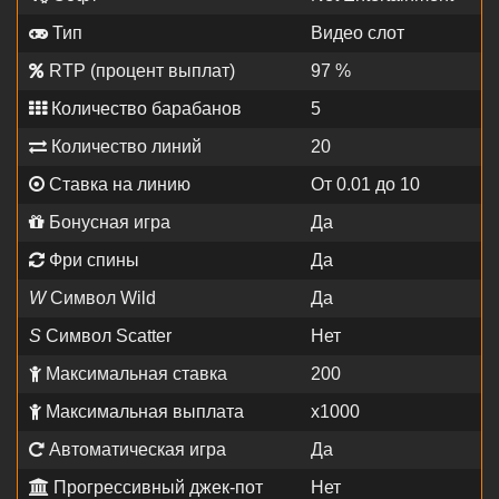
Тип
Видео слот
RTP (процент выплат)
97 %
Количество барабанов
5
Количество линий
20
Ставка на линию
От 0.01 до 10
Бонусная игра
Да
Фри спины
Да
W
Символ Wild
Да
S
Символ Scatter
Нет
Максимальная ставка
200
Максимальная выплата
х1000
Автоматическая игра
Да
Прогрессивный джек-пот
Нет