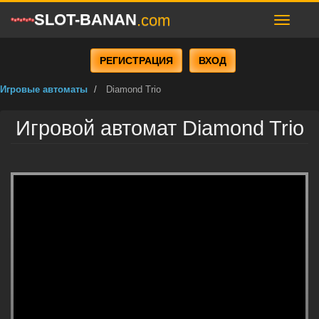
SLOT-BANAN
.com
РЕГИСТРАЦИЯ
ВХОД
Игровые автоматы
Diamond Trio
Игровой автомат Diamond Trio