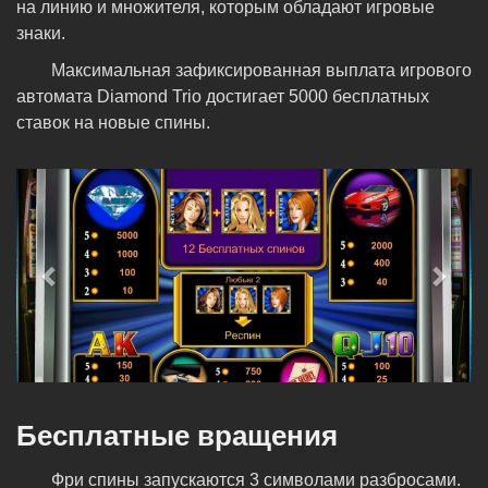
на линию и множителя, которым обладают игровые
знаки.
Максимальная зафиксированная выплата игрового
автомата Diamond Trio достигает 5000 бесплатных
ставок на новые спины.
Бесплатные вращения
Фри спины запускаются 3 символами разбросами.