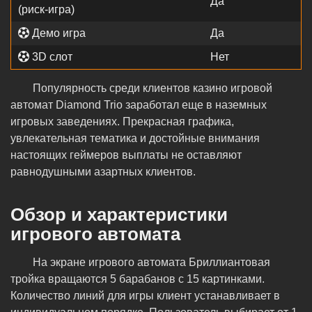
Да
(риск-игра)
Демо игра
Да
3D слот
Нет
Популярность среди клиентов казино игровой
автомат Diamond Trio заработал еще в наземных
игровых заведениях. Прекрасная графика,
увлекательная тематика и достойные внимания
настоящих геймеров выплаты не оставляют
равнодушными азартных клиентов.
Обзор и характеристики
игрового автомата
На экране игрового автомата Бриллиантовая
тройка вращаются 5 барабанов с 15 картинками.
Количество линий для игры клиент устанавливает в