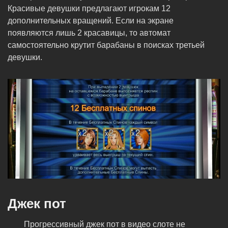
Красивые девушки предлагают игрокам 12
дополнительных вращений. Если на экране
появляются лишь 2 красавицы, то автомат
самостоятельно крутит барабаны в поисках третьей
девушки.
Джек пот
Прогрессивный джек пот в видео слоте не