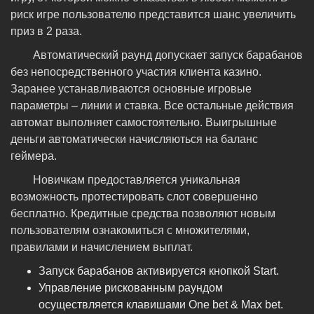
риск игре пользователю представится шанс увеличить
приз в 2 раза.
Автоматический раунд допускает запуск барабанов
без непосредственного участия клиента казино.
Заранее устанавливаются основные игровые
параметры – линии и ставка. Все остальные действия
автомат выполняет самостоятельно. Выигрышные
деньги автоматически начисляються на баланс
геймера.
Новичкам предоставляется уникальная
возможность протестировать слот совершенно
бесплатно. Кредитные средства позволяют новым
пользователям ознакомиться с множителями,
правилами и начислением выплат.
Запуск барабанов активируется кнопкой Start.
Управление рискованным раундом
осуществляется клавишами One bet & Max bet.