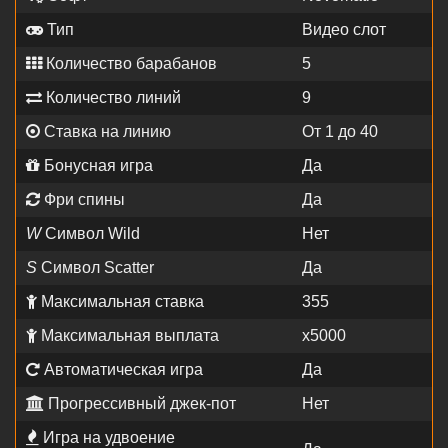
Тип
Видео слот
Количество барабанов
5
Количество линий
9
Ставка на линию
От 1 до 40
Бонусная игра
Да
Фри спины
Да
W
Символ Wild
Нет
S
Символ Scatter
Да
Максимальная ставка
355
Максимальная выплата
x5000
Автоматическая игра
Да
Прогрессивный джек-пот
Нет
Игра на удвоение