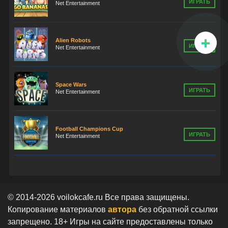
ИГРАТЬ
Net Entertainment
Alien Robots
ИГРАТЬ
Net Entertainment
Space Wars
ИГРАТЬ
Net Entertainment
Football Champions Cup
ИГРАТЬ
Net Entertainment
© 2014-2026
voilokcafe.ru
Все права защищены.
Копирование материалов
автора
без обратной ссылки
запрещено. 18+ Игры на сайте предоставлены только