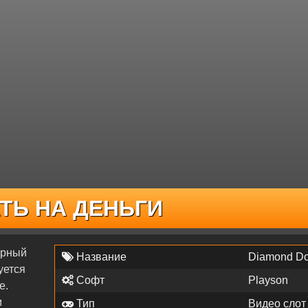
ТЬ НА ДЕНЬГИ
ерный
Название
Diamond D
уется
Софт
Playson
е.
м
Тип
Видео слот