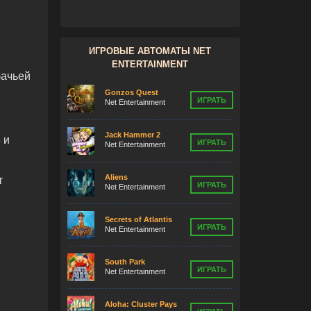
ИГРОВЫЕ АВТОМАТЫ NET
ENTERTAINMENT
бачьей
Gonzos Quest
ИГРАТЬ
Net Entertainment
Jack Hammer 2
 и
ИГРАТЬ
Net Entertainment
Aliens
т
ИГРАТЬ
Net Entertainment
Secrets of Atlantis
ИГРАТЬ
Net Entertainment
South Park
ИГРАТЬ
Net Entertainment
Aloha: Cluster Pays