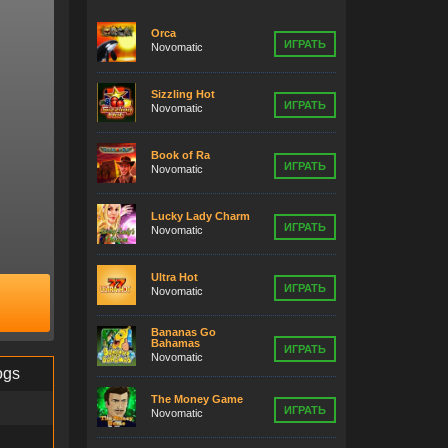
Orca
ИГРАТЬ
Novomatic
Sizzling Hot
ИГРАТЬ
Novomatic
Book of Ra
ИГРАТЬ
Novomatic
Lucky Lady Charm
ИГРАТЬ
Novomatic
Ultra Hot
ИГРАТЬ
Novomatic
Bananas Go
Bahamas
ИГРАТЬ
Novomatic
ogs
The Money Game
ИГРАТЬ
Novomatic