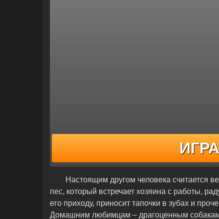
ИГРА
Настоящим другом человека считается в
пес, который встречает хозяина с работы, рад
его приходу, приносит тапочки в зубах и проче
Домашним любимцам – драгоценным собака