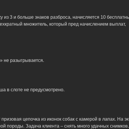
у из 3 и больше знаков разброса, начисляется 10 бесплатн
рехкратный множитель, который пред начислением выплат,
» не разыгрывается.
а в слоте не предусмотрено.
призовая цепочка из иконок собак с камерой в лапах. На э
ой породы. Задача клиента – снять много удачных снимков.