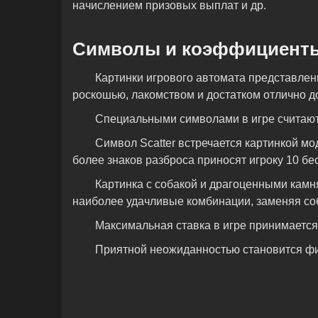
начислением призовых выплат и др.
Символы и коэффициент
Картинки игрового автомата представле
роскошью, лакомством и достатком отлично 
Специальными символами в игре считаются
Символ Scatter встречается картинкой мо
более знаков разброса приносят игроку 10 бе
Картинка с собакой и драгоценными камн
наиболее удачливые комбинации, заменяя со
Максимальная ставка в игре принимается
Приятной неожиданностью становится фи