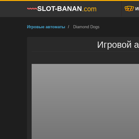
SLOT-BANAN
.com
И
Игровые автоматы
Diamond Dogs
Игровой 