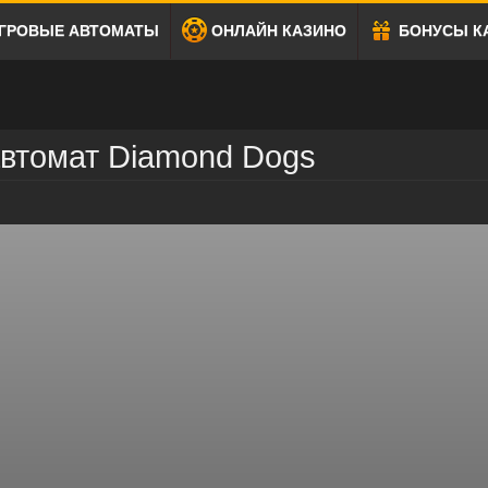
ГРОВЫЕ АВТОМАТЫ
ОНЛАЙН КАЗИНО
БОНУСЫ К
автомат Diamond Dogs