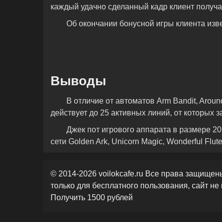
каждый удачно сделанный кадр клиент получ
Об окончании бонусной игры клиента изв
Выводы
В отличие от автоматов Arm Bandit, Around
действует до 25 активных линий, от которых 
Джек пот игрового аппарата в размере 2
сети Golden Ark, Unicorn Magic, Wonderful Flute
© 2014-2026
voilokcafe.ru
Все права защищен
только для бесплатного пользования, сайт не 
Получить 1500 рублей