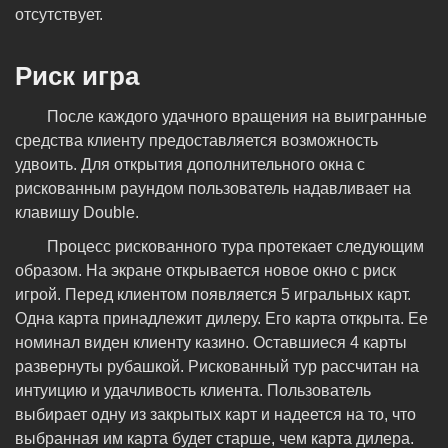
отсутствует.
Риск игра
После каждого удачного вращения на выигранные
средства клиенту предоставляется возможность
удвоить. Для открытия дополнительного окна с
рискованным раундом пользователь надавливает на
клавишу Double.
Процесс рискованного тура протекает следующим
образом. На экране открывается новое окно с риск
игрой. Перед клиентом появляется 5 игральных карт.
Одна карта принадлежит дилеру. Его карта открыта. Ее
номинал виден клиенту казино. Оставшиеся 4 карты
развернуты рубашкой. Рискованный тур рассчитан на
интуицию и удачливость клиента. Пользователь
выбирает одну из закрытых карт и надеется на то, что
выбранная им карта будет старше, чем карта дилера.