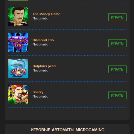
The Money Game
ИГРАТЬ
Novomatic
Diamond Trio
ИГРАТЬ
Novomatic
Dolphins pearl
ИГРАТЬ
Novomatic
Sharky
ИГРАТЬ
Novomatic
ИГРОВЫЕ АВТОМАТЫ MICROGAMING