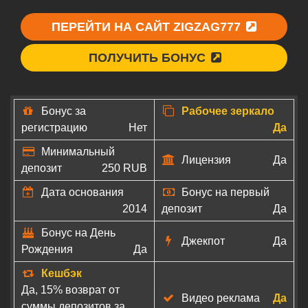
ПЕРЕЙТИ НА САЙТ ZIGZAG777
ПОЛУЧИТЬ БОНУС
Бонус за
Рабочее зеркало
регистрацию
Нет
Да
Минимальный
Лицензия
Да
депозит
250 RUB
Дата основания
Бонус на первый
2014
депозит
Да
Бонус на День
Джекпот
Да
Рождения
Да
Кешбэк
Да, 15% возврат от
Видео реклама
Да
суммы депозитов за