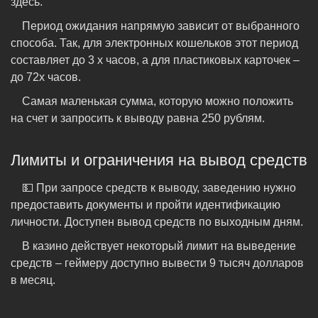
здесь.
Период ожидания напрямую зависит от выбранного
способа. Так, для электронных кошельков этот период
составляет до 3 х часов, а для пластиковых карточек –
до 72х часов.
Самая маленькая сумма, которую можно положить
на счет и запросить к выводу равна 250 рублям.
Лимиты и ограничения на вывод средств
💵 При запросе средств к выводу, заведению нужно
предоставить документы и пройти идентификацию
личности. Доступен вывод средств по выходным дням.
В казино действует некоторый лимит на выведение
средств – геймеру доступно вывести 9 тысяч долларов
в месяц.