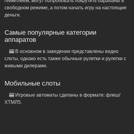
геймплеем, могут попробовать покрутить барабаны в
свободном режиме, а потом начать игру на настоящие
деньги.
Самые популярные категории
аппаратов
🎰 В основном в заведении представлены видео
слоты, однако есть также обычные рулетки и рулетки с
живыми дилерами.
Мобильные слоты
🎰 Игровые автоматы сделаны в формате: флеш/
ХТМЛ5.