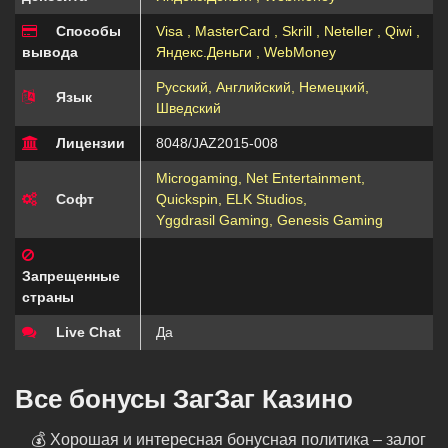
Способы
Visa ,
MasterCard ,
Skrill ,
Neteller ,
Qiwi ,
вывода
Яндекс.Деньги ,
WebMoney
Русский,
Английский,
Немецкий,
Язык
Шведский
Лицензии
8048/JAZ2015-008
Microgaming,
Net Entertainment,
Софт
Quickspin,
ELK Studios,
Yggdrasil Gaming,
Genesis Gaming
Запрещенные
страны
Live Chat
Да
Все бонусы ЗагЗаг Казино
💰 Хорошая и интересная бонусная политика – залог