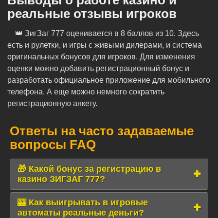
Выводы о работе казино и
реальные отзывы игроков
👑 ЗигЗаг 777 оценивается в 8 баллов из 10. Здесь
есть и рулетки, и игры с живыми дилерами, и система
оригинальных бонусов для игроков. Для изменения
оценки можно добавить регистрационный бонус и
разработать официальное приложение для мобильного
телефона. А еще можно немного сократить
регистрационную анкету.
Ответы на часто задаваемые
вопросы FAQ
🎁 Какой бонус за регистрацию в
казино ЗИГЗАГ 777?
🎰 Как выигрывать в игровые
автоматы реальные деньги?