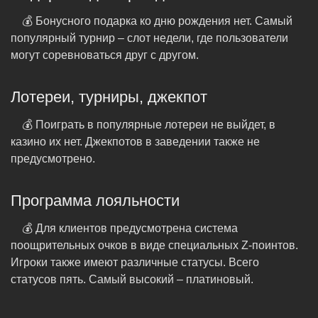
💰 Бонусного подарка ко дню рождения нет. Самый
популярный турнир – слот недели, где пользователи
могут соревноваться друг с другом.
Лотереи, турниры, джекпот
💰 Поиграть в популярные лотереи не выйдет, в
казино их нет. Джекпотов в заведении также не
предусмотрено.
Программа лояльности
💰 Для клиентов предусмотрена система
поощрительных очков в виде специальных Z-поинтов.
Игроки также имеют различные статусы. Всего
статусов пять. Самый высокий – платиновый.