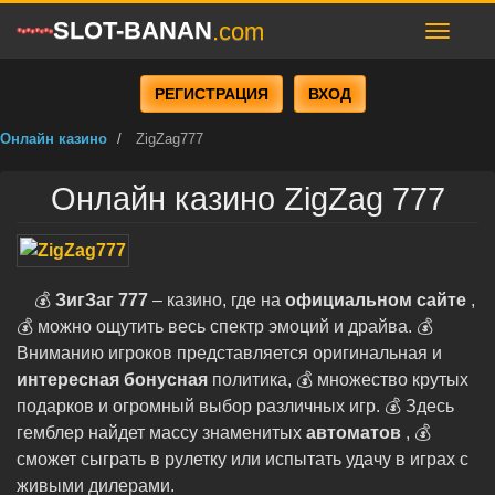
SLOT-BANAN
.com
РЕГИСТРАЦИЯ
ВХОД
Онлайн казино
ZigZag777
Онлайн казино ZigZag 777
💰
ЗигЗаг 777
– казино, где на
официальном сайте
,
💰 можно ощутить весь спектр эмоций и драйва. 💰
Вниманию игроков представляется оригинальная и
интересная бонусная
политика, 💰 множество крутых
подарков и огромный выбор различных игр. 💰 Здесь
гемблер найдет массу знаменитых
автоматов
, 💰
сможет сыграть в рулетку или испытать удачу в играх с
живыми дилерами.