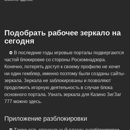
Подобрать рабочее зеркало на
сегодня
⛔️ В последние годы игровые порталы подвергаются
частой блокировке со стороны Роскомнадзора.
Конечно, потерять доступ к своему профилю не хочет
ни один гемблер, именно поэтому были созданы сайты-
зеркала. Зеркала не заблокированы и позволяют
продолжить игорную деятельность в случае блока
основного портала. Узнать зеркала для Казино ЗигЗаг
777 можно здесь.
Приложение разблокировки
⛔️ Также есть специальный плагин антиблокировки,