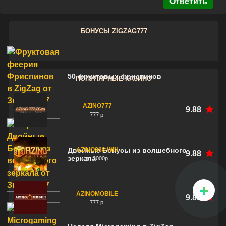
Ответить
БОНУСЫ ZIGZAG777
50 фруктовых фриспинов
ПОПУЛЯРНЫЕ КАЗИНО
AZINO777
9.88
777 р.
AZINO888 WIN
Двойные Бонусы из волшебного
9.88
зеркала
до 3000р.
AZINOMOBILE
9.88
777 р.