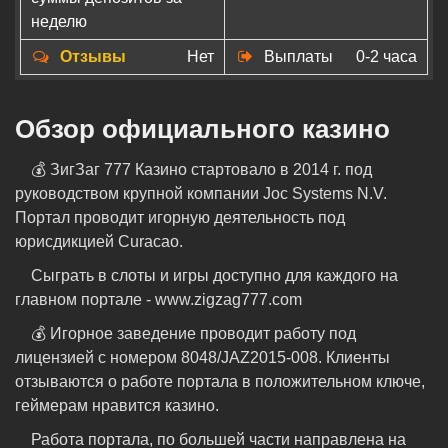
неделю
Отзывы
Нет
Выплаты
0-2 часа
Обзор официального казино
💰 ЗигЗаг 777 Казино стартовало в 2014 г. под
руководством крупной компании Joc Systems N.V.
Портал проводит игорную деятельность под
юрисдикцией Curacao.
Сыграть в слоты и игры доступно для каждого на
главном портале - www.zigzag777.com
💰 Игорное заведение проводит работу под
лицензией с номером 8048/JAZ2015-008. Клиенты
отзываются о работе портала в положительном ключе,
геймерам нравится казино.
Работа портала, по большей части направлена на