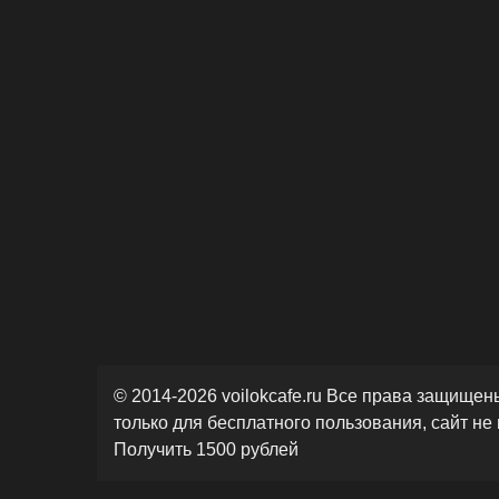
© 2014-2026
voilokcafe.ru
Все права защищен
только для бесплатного пользования, сайт не 
Получить 1500 рублей