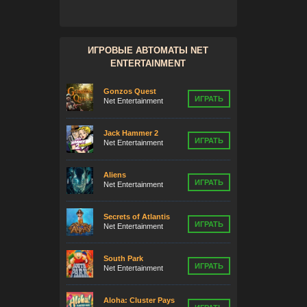
ИГРОВЫЕ АВТОМАТЫ NET
ENTERTAINMENT
Gonzos Quest
ИГРАТЬ
Net Entertainment
Jack Hammer 2
ИГРАТЬ
Net Entertainment
Aliens
ИГРАТЬ
Net Entertainment
Secrets of Atlantis
ИГРАТЬ
Net Entertainment
South Park
ИГРАТЬ
Net Entertainment
Aloha: Cluster Pays