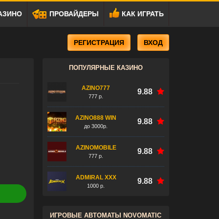
АЗИНО
ПРОВАЙДЕРЫ
КАК ИГРАТЬ
РЕГИСТРАЦИЯ
ВХОД
ПОПУЛЯРНЫЕ КАЗИНО
AZINO777
9.88
777 р.
AZINO888 WIN
9.88
до 3000р.
AZINOMOBILE
9.88
777 р.
ADMIRAL XXX
9.88
1000 р.
ИГРОВЫЕ АВТОМАТЫ NOVOMATIC