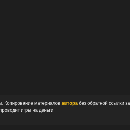
ы. Копирование материалов
автора
без обратной ссылки з
проводит игры на деньги!