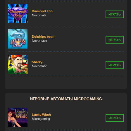
Diamond Trio
ИГРАТЬ
Novomatic
Dolphins pearl
ИГРАТЬ
Novomatic
Sharky
ИГРАТЬ
Novomatic
ИГРОВЫЕ АВТОМАТЫ MICROGAMING
Lucky Witch
ИГРАТЬ
Microgaming