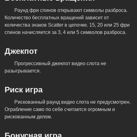
Раунд фри спинов открывают символы разброса.
Количество бесплатных вращений зависит от
количества знаков Scatter в цепочке. 15, 20 или 25 фри
спинов начисляется за 3, 4 или 5 символов разброса.
Джекпот
Прогрессивный джекпот видео слота не
разыгрывается.
Риск игра
Рискованный раунд видео слота не предусмотрен.
Ограбление само по себе считается огромным и
рискованным делом.
Бонусная игра