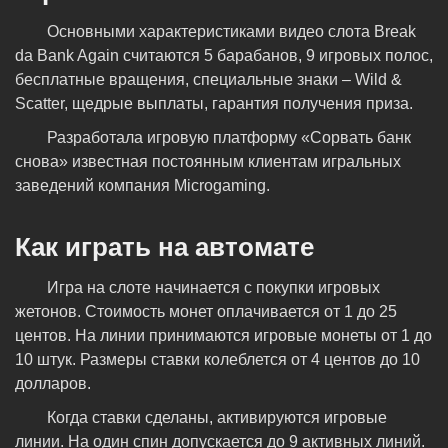
Основными характеристиками видео слота Break
da Bank Again считаются 5 барабанов, 9 игровых полос,
бесплатные вращения, специальные знаки – Wild &
Scatter, щедрые выплаты, гарантия получения приза.
Разработала игровую платформу «Сорвать банк
снова» известная постоянным клиентам игральных
заведений компания Microgaming.
Как играть на автомате
Игра на слоте начинается с покупки игровых
жетонов. Стоимость монет оплачивается от 1 до 25
центов. На линии принимаются игровые монеты от 1 до
10 штук. Размеры ставки колеблется от 4 центов до 10
долларов.
Когда ставки сделаны, активируются игровые
линии. На один спин допускается до 9 активных линий.