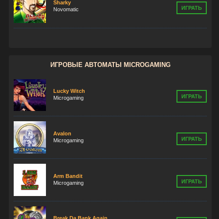
Sharky
ИГРАТЬ
Novomatic
ИГРОВЫЕ АВТОМАТЫ MICROGAMING
Lucky Witch
ИГРАТЬ
Microgaming
Avalon
ИГРАТЬ
Microgaming
Arm Bandit
ИГРАТЬ
Microgaming
Break Da Bank Again