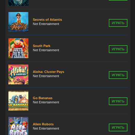
Secrets of Atlantis
ИГРАТЬ
Net Entertainment
South Park
ИГРАТЬ
Net Entertainment
Aloha: Cluster Pays
ИГРАТЬ
Net Entertainment
Go Bananas
ИГРАТЬ
Net Entertainment
Alien Robots
ИГРАТЬ
Net Entertainment