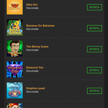
Ultra Hot
ИГРАТЬ
Novomatic
Bananas Go Bahamas
ИГРАТЬ
Novomatic
The Money Game
ИГРАТЬ
Novomatic
Diamond Trio
ИГРАТЬ
Novomatic
Dolphins pearl
ИГРАТЬ
Novomatic