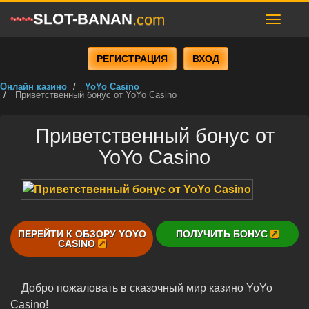
SLOT-BANAN
.com
РЕГИСТРАЦИЯ
ВХОД
Онлайн казино
YoYo Casino
Приветственный бонус от YoYo Casino
Приветственный бонус от
YoYo Casino
ПЕРЕЙТИ К ОБЗОРУ YOYO
ПОЛУЧИТЬ БОНУС
CASINO
Добро пожаловать в сказочный мир казино YoYo
Casino!