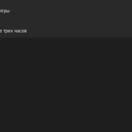
игры
е трех часов