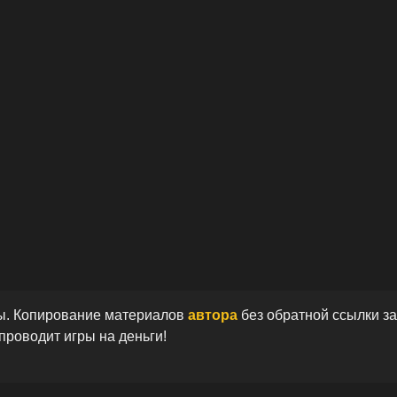
ы. Копирование материалов
автора
без обратной ссылки з
проводит игры на деньги!