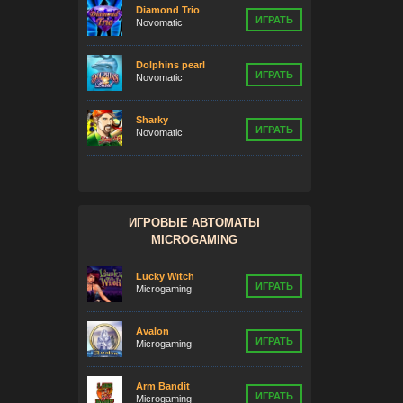
Diamond Trio
ИГРАТЬ
Novomatic
Dolphins pearl
ИГРАТЬ
Novomatic
Sharky
ИГРАТЬ
Novomatic
ИГРОВЫЕ АВТОМАТЫ
MICROGAMING
Lucky Witch
ИГРАТЬ
Microgaming
Avalon
ИГРАТЬ
Microgaming
Arm Bandit
ИГРАТЬ
Microgaming