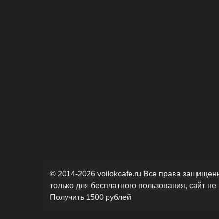
© 2014-2026
voilokcafe.ru
Все права защищен
только для бесплатного пользования, сайт не 
Получить 1500 рублей