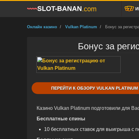
SLOT-BANAN
.com
И
Онлайн казино
Vulkan Platinum
Бонус за регистр
Бонус за реги
ПЕРЕЙТИ К ОБЗОРУ VULKAN PLATINU
Казино Vulkan Platinum подготовили для Ва
Бесплатные спины
10 бесплатных ставок для выигрыша с 