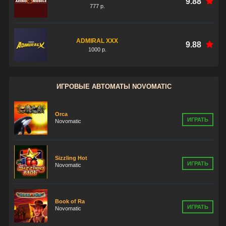
9.88
777 р.
ADMIRAL XXX
9.88
1000 р.
ИГРОВЫЕ АВТОМАТЫ NOVOMATIC
Orca
ИГРАТЬ
Novomatic
Sizzling Hot
ИГРАТЬ
Novomatic
Book of Ra
ИГРАТЬ
Novomatic