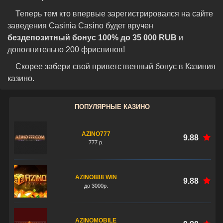
Теперь тем кто впервые зарегистрировался на сайте
заведения Casinia Casino будет вручен
бездепозитный бонус 100% до 35 000 RUB
и
дополнительно 200 фриспинов!
Скорее забери свой приветственный бонус в Казиния
казино.
ПОПУЛЯРНЫЕ КАЗИНО
AZINO777
9.88
777 р.
AZINO888 WIN
9.88
до 3000р.
AZINOMOBILE