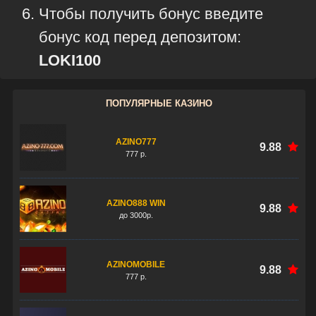
Чтобы получить бонус введите
бонус код перед депозитом:
LOKI100
ПОПУЛЯРНЫЕ КАЗИНО
AZINO777
9.88
777 р.
AZINO888 WIN
9.88
до 3000р.
AZINOMOBILE
9.88
777 р.