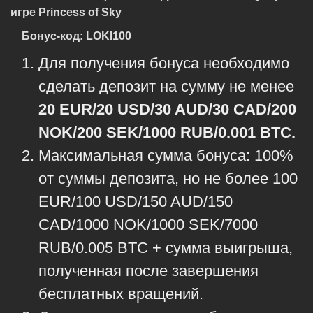
игре Princess of Sky
Бонус-код: LOKI100
Для получения бонуса необходимо
сделать депозит на сумму не менее
20 EUR/20 USD/30 AUD/30 CAD/200
NOK/200 SEK/1000 RUB/0.001 BTC.
Максимальная сумма бонуса: 100%
от суммы депозита, но не более 100
EUR/100 USD/150 AUD/150
CAD/1000 NOK/1000 SEK/7000
RUB/0.005 BTC + сумма выигрыша,
полученная после завершения
бесплатных вращений.