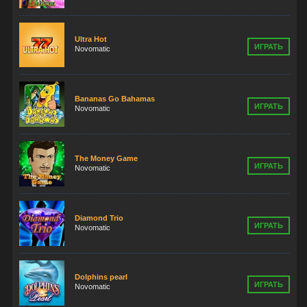
Ultra Hot
ИГРАТЬ
Novomatic
Bananas Go Bahamas
ИГРАТЬ
Novomatic
The Money Game
ИГРАТЬ
Novomatic
Diamond Trio
ИГРАТЬ
Novomatic
Dolphins pearl
ИГРАТЬ
Novomatic