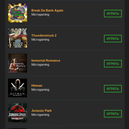
Break Da Bank Again
ИГРАТЬ
Microgaming
Thunderstruck 2
ИГРАТЬ
Microgaming
Immortal Romance
ИГРАТЬ
Microgaming
Hitman
ИГРАТЬ
Microgaming
Jurassic Park
ИГРАТЬ
Microgaming