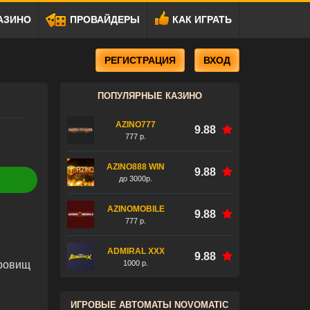
АЗИНО
ПРОВАЙДЕРЫ
КАК ИГРАТЬ
РЕГИСТРАЦИЯ
ВХОД
ПОПУЛЯРНЫЕ КАЗИНО
AZINO777
9.88
777 р.
AZINO888 WIN
9.88
до 3000р.
AZINOMOBILE
9.88
777 р.
ADMIRAL XXX
9.88
1000 р.
кровищ
ИГРОВЫЕ АВТОМАТЫ NOVOMATIC