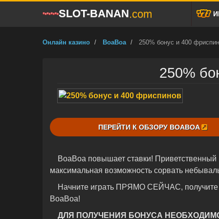
SLOT-BANAN
.com
И
Онлайн казино
BoaBoa
250% бонус и 400 фриспи
250% бо
ПЕРЕЙТИ К ОБЗОРУ BOABOA
BoaBoa повышает ставки! Приветственный п
максимальная возможность сорвать небывал
Начните играть ПРЯМО СЕЙЧАС, получите б
BoaBoa!
ДЛЯ ПОЛУЧЕНИЯ БОНУСА НЕОБХОДИМ