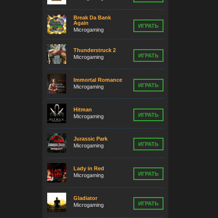
Break Da Bank
Again
ИГРАТЬ
Microgaming
Thunderstruck 2
ИГРАТЬ
Microgaming
Immortal Romance
ИГРАТЬ
Microgaming
Hitman
ИГРАТЬ
Microgaming
Jurassic Park
ИГРАТЬ
Microgaming
Lady in Red
ИГРАТЬ
Microgaming
Gladiator
ИГРАТЬ
Microgaming