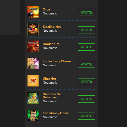
Orca
ИГРАТЬ
Novomatic
Sizzling Hot
ИГРАТЬ
Novomatic
Book of Ra
ИГРАТЬ
Novomatic
Lucky Lady Charm
ИГРАТЬ
Novomatic
Ultra Hot
ИГРАТЬ
Novomatic
Bananas Go
Bahamas
ИГРАТЬ
Novomatic
The Money Game
ИГРАТЬ
Novomatic