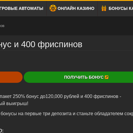
ГРОВЫЕ АВТОМАТЫ
ОНЛАЙН КАЗИНО
БОНУСЫ К
нов
нус и 400 фриспинов
ПОЛУЧИТЬ БОНУС
акет 250% бонус до120,000 рублей и 400 фриспинов -
ый выигрыш!
онусы на первые три депозита и станьте обладателем со
О: