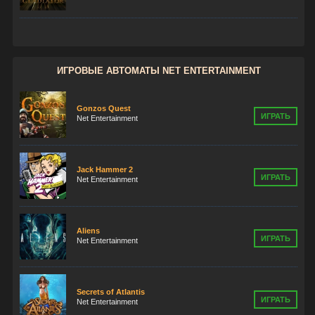
ИГРОВЫЕ АВТОМАТЫ NET ENTERTAINMENT
Gonzos Quest
ИГРАТЬ
Net Entertainment
Jack Hammer 2
ИГРАТЬ
Net Entertainment
Aliens
ИГРАТЬ
Net Entertainment
Secrets of Atlantis
ИГРАТЬ
Net Entertainment