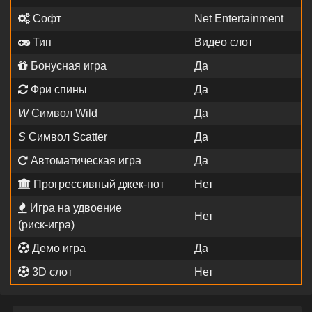
Софт
Net Entertainment
Тип
Видео слот
Бонусная игра
Да
Фри спины
Да
W
Символ Wild
Да
S
Символ Scatter
Да
Автоматическая игра
Да
Прогрессивный джек-пот
Нет
Игра на удвоение
Нет
(риск-игра)
Демо игра
Да
3D слот
Нет