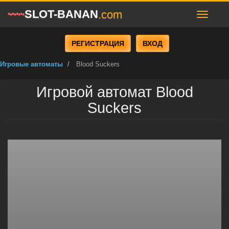
SLOT-BANAN
.com
РЕГИСТРАЦИЯ
ВХОД
Игровые автоматы
Blood Suckers
Игровой автомат Blood
Suckers