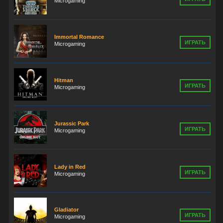
Microgaming
Immortal Romance
ИГРАТЬ
Microgaming
Hitman
ИГРАТЬ
Microgaming
Jurassic Park
ИГРАТЬ
Microgaming
Lady in Red
ИГРАТЬ
Microgaming
Gladiator
ИГРАТЬ
Microgaming