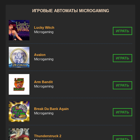
ИГРОВЫЕ АВТОМАТЫ MICROGAMING
Lucky Witch
ИГРАТЬ
Microgaming
Avalon
ИГРАТЬ
Microgaming
Arm Bandit
ИГРАТЬ
Microgaming
Break Da Bank Again
ИГРАТЬ
Microgaming
Thunderstruck 2
ИГРАТЬ