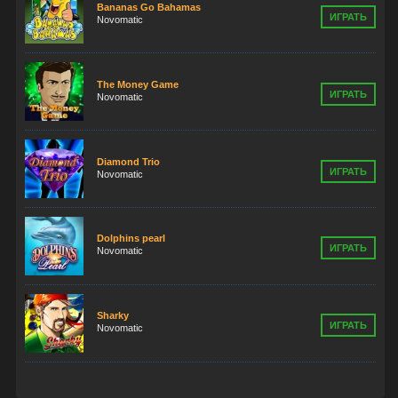
Bananas Go Bahamas
ИГРАТЬ
Novomatic
The Money Game
ИГРАТЬ
Novomatic
Diamond Trio
ИГРАТЬ
Novomatic
Dolphins pearl
ИГРАТЬ
Novomatic
Sharky
ИГРАТЬ
Novomatic