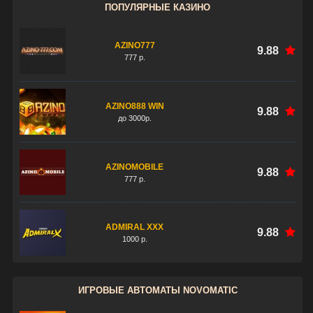
ПОПУЛЯРНЫЕ КАЗИНО
AZINO777
9.88
777 р.
AZINO888 WIN
9.88
до 3000р.
AZINOMOBILE
9.88
777 р.
ADMIRAL XXX
9.88
1000 р.
ИГРОВЫЕ АВТОМАТЫ NOVOMATIC