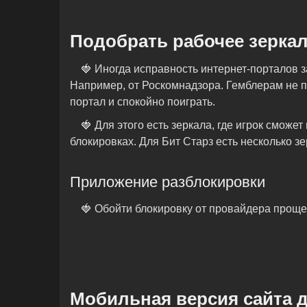
Подобрать рабочее зеркал
🍓 Иногда исправность интернет-порталов з
Например, от Роскомнадзора. Гемблерам не по
портал и спокойно поиграть.
🍓 Для этого есть зеркала, где игрок сможе
блокировках. Для Бит Старз есть несколько з
Приложение разблокировки
🍓 Обойти блокировку от провайдера проще 
Мобильная версия сайта 