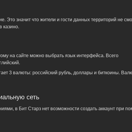
ие. Это значит что жители и гости данных территорий не смо
в казино.
тому на сайте можно выбрать язык интерфейса. Всего
глийский.
гает 3 валюты: российский рубль, доллары и биткоины. Вал
иальную сеть
ениями, в Бит Старз нет возможности создать аккаунт при п