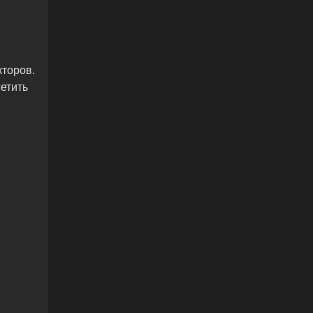
кторов.
етить