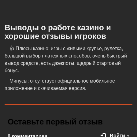
Выводы о работе казино и
хорошие отзывы игроков
👍 Плюсы казино: игры с живыми крупье, рулетка,
большой выбор платежных способов, очень быстрый
вывод средств, есть джекпоты, щедрый стартовый
бонус.
Минусы: отсутствует официальное мобильное
приложение и скачиваемая версия.
Оставьте первый отзыв
Войти
0 комментариев