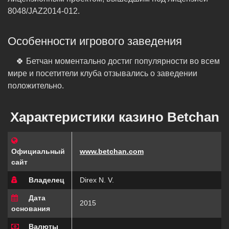
8048/JAZ2014-012.
Особенности игрового заведения
🍀 Бетчан моментально достиг популярности во всем
мире и посетители клуба отзывались о заведении
положительно.
Характеристики казино Betchan
Официальный
www.betchan.com
сайт
Владелец
Direx N. V.
Дата
2015
основания
Валюты