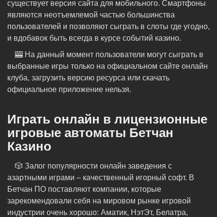
существует версия сайта для мобильного. Смартфоны
являются неотъемлемой частью большинства
пользователей и позволяют сыграть в слоты где угодно,
и вдобавок быть всегда в курсе событий казино.
🎰 На данный момент пользователи могут сыграть в
выбранные игры только на официальном сайте онлайн
клуба, загрузить версию ресурса или скачать
официальное приложение нельзя.
Играть онлайн в лицензионные
игровые автоматы Бетчан
Казино
🎲 Залог популярности онлайн заведения с
азартными играми – качественный игорный софт. В
Бетчан ПО поставляют компании, которые
зарекомендовали себя на мировом рынке игровой
индустрии очень хорошо: Аматик, НэтЭт, Белатра,