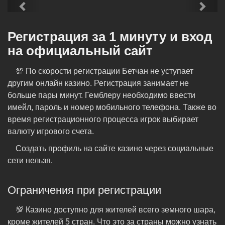
Регистрация за 1 минуту и вход
на официальный сайт
💯 По скорости регистрации Бетчан не уступает
другим онлайн казино. Регистрация занимает не
больше пары минут. Гемблеру необходимо ввести
имейл, пароль и номер мобильного телефона. Также во
время регистрационного процесса игрок выбирает
валюту игрового счета.
Создать профиль на сайте казино через социальные
сети нельзя.
Ограничения при регистрации
💯 Казино доступно для жителей всего земного шара,
кроме жителей 5 стран. Что это за страны можно узнать