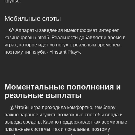
крупье.
Мобильные слоты
🎲 Аппараты заведения имеют формат интернет
казино флэш / html5. Реальности добавляет и время в
играх, которое идет «в ногу» с реальным временем,
поэтому тип клуба - «Instant Play».
Моментальные пополнения и
реальные выплаты
💰 Чтобы игра проходила комфортно, гемблеру
важно заранее изучить возможные способы ввода и
вывода средств. Казино поддерживает как всемирные
платежные системы, так и локальные, поэтому